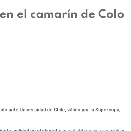
en el camarín de Colo
tido ante Universidad de Chile, válido por la Supercopa
,
nte, calidad en el plantel
, y que el club es muy amigable y