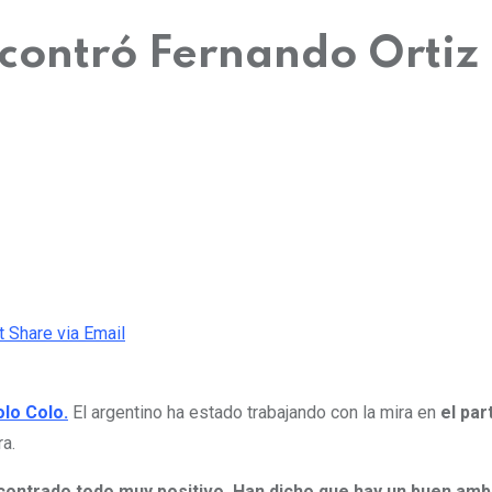
contró Fernando Ortiz 
t
Share via Email
lo Colo.
El argentino ha estado trabajando con la mira en
el par
a.
contrado todo muy positivo. Han dicho que hay un buen ambie