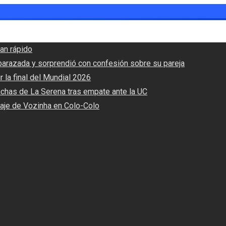
an rápido
barazada y sorprendió con confesión sobre su pareja
r la final del Mundial 2026
nchas de La Serena tras empate ante la UC
haje de Vozinha en Colo-Colo