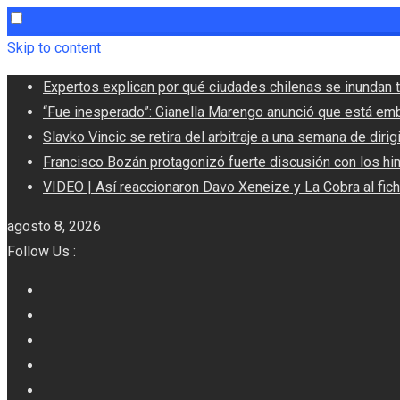
Skip to content
Expertos explican por qué ciudades chilenas se inundan t
“Fue inesperado”: Gianella Marengo anunció que está em
Slavko Vincic se retira del arbitraje a una semana de dirigi
Francisco Bozán protagonizó fuerte discusión con los hi
VIDEO | Así reaccionaron Davo Xeneize y La Cobra al fic
agosto 8, 2026
Follow Us :