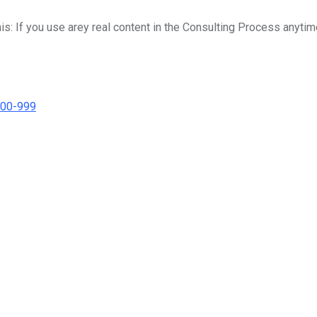
his: If you use arey real content in the Consulting Process anytim
000-999