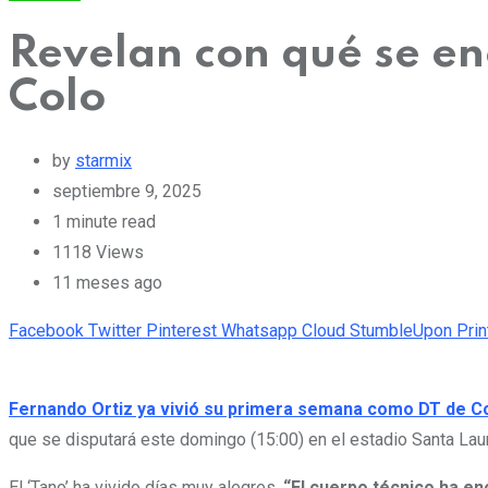
Revelan con qué se en
Colo
by
starmix
septiembre 9, 2025
1 minute read
1118
Views
11 meses ago
Facebook
Twitter
Pinterest
Whatsapp
Cloud
StumbleUpon
Prin
Fernando Ortiz ya vivió su primera semana como DT de Co
que se disputará este domingo (15:00) en el estadio Santa Laur
El ‘Tano’ ha vivido días muy alegres.
“El cuerpo técnico ha en