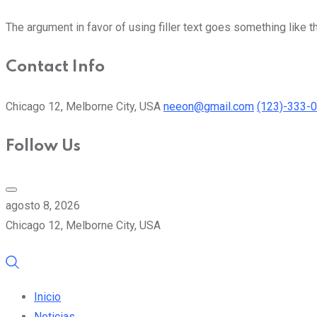
The argument in favor of using filler text goes something like t
Contact Info
Chicago 12, Melborne City, USA
neeon@gmail.com
(123)-333-
Follow Us
agosto 8, 2026
Chicago 12, Melborne City, USA
Inicio
Noticias