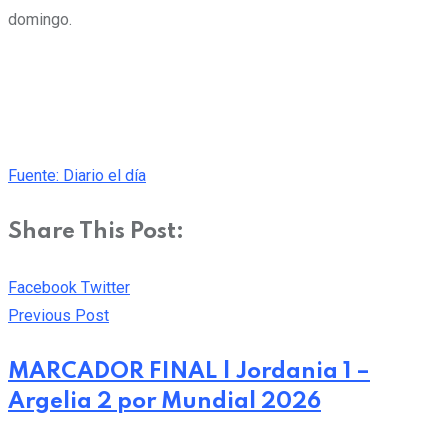
domingo.
Fuente: Diario el día
Share This Post:
Pinterest
Whatsapp
Cloud
StumbleUpon
Print
Share
Facebook
Twitter
via
Previous Post
Email
MARCADOR FINAL | Jordania 1 –
Argelia 2 por Mundial 2026