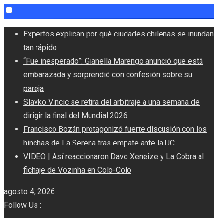
Skip
Expertos explican por qué ciudades chilenas se inundan
to
tan rápido
content
“Fue inesperado”: Gianella Marengo anunció que está
embarazada y sorprendió con confesión sobre su
pareja
Slavko Vincic se retira del arbitraje a una semana de
dirigir la final del Mundial 2026
Francisco Bozán protagonizó fuerte discusión con los
hinchas de La Serena tras empate ante la UC
VIDEO | Así reaccionaron Davo Xeneize y La Cobra al
fichaje de Vozinha en Colo-Colo
agosto 4, 2026
Follow Us :