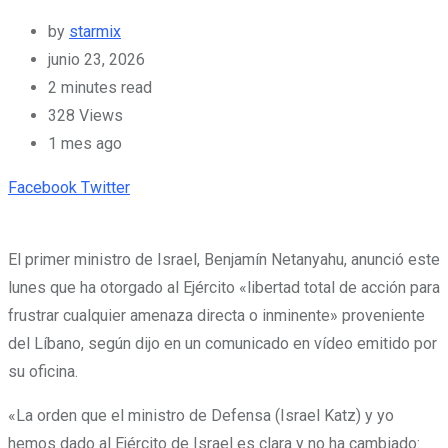
by
starmix
junio 23, 2026
2 minutes read
328
Views
1 mes ago
Pinterest
Whatsapp
Cloud
StumbleUpon
Print
Share
Facebook
Twitter
via
Email
El primer ministro de Israel, Benjamín Netanyahu, anunció este
lunes que ha otorgado al Ejército «libertad total de acción para
frustrar cualquier amenaza directa o inminente» proveniente
del Líbano, según dijo en un comunicado en vídeo emitido por
su oficina.
«La orden que el ministro de Defensa (Israel Katz) y yo
hemos dado al Ejército de Israel es clara y no ha cambiado: