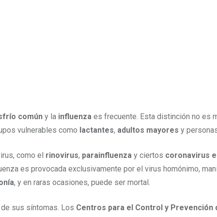
sfrío común
y la
influenza
es frecuente. Esta distinción no es 
rupos vulnerables como
lactantes
,
adultos mayores
y persona
virus, como el
rinovirus
,
parainfluenza
y ciertos
coronavirus e
nfluenza es provocada exclusivamente por el virus homónimo, ma
onía
, y en raras ocasiones, puede ser mortal.
ud de sus síntomas. Los
Centros para el Control y Prevenció