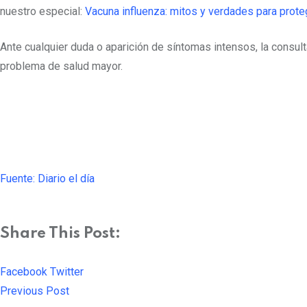
nuestro especial:
Vacuna influenza: mitos y verdades para prote
Ante cualquier duda o aparición de síntomas intensos, la consul
problema de salud mayor.
Fuente: Diario el día
Share This Post:
Facebook
Twitter
Pinterest
Whatsapp
Cloud
StumbleUpon
Print
Share
Previous Post
via