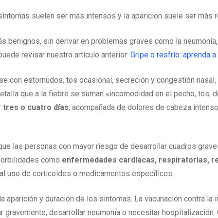
 síntomas suelen ser más intensos y la aparición suele ser más r
ás benignos, sin derivar en problemas graves como la neumonía, i
ede revisar nuestro artículo anterior:
Gripe o resfrío: aprenda a
se con estornudos, tos ocasional, secreción y congestión nasal, 
talla que a la fiebre se suman «incomodidad en el pecho, tos, dol
r
tres o cuatro días
, acompañada de dolores de cabeza intensos
 que las personas con mayor riesgo de desarrollar cuadros graves
morbilidades como
enfermedades cardíacas, respiratorias, r
al uso de corticoides o medicamentos específicos.
la aparición y duración de los síntomas. La vacunación contra la
r gravemente, desarrollar neumonía o necesitar hospitalización