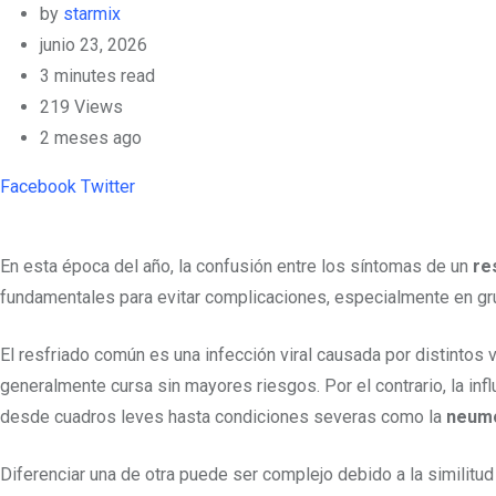
by
starmix
junio 23, 2026
3 minutes read
219
Views
2 meses ago
Facebook
Twitter
Pinterest
Whatsapp
Cloud
StumbleUpon
Print
Share
via
Email
En esta época del año, la confusión entre los síntomas de un
re
fundamentales para evitar complicaciones, especialmente en g
El resfriado común es una infección viral causada por distintos 
generalmente cursa sin mayores riesgos. Por el contrario, la i
desde cuadros leves hasta condiciones severas como la
neum
Diferenciar una de otra puede ser complejo debido a la similit