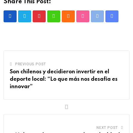
Share This Post:
Pinterest
Whatsapp
Cloud
StumbleUpon
Print
Share
via
Email
PREVIOUS POST
Son chilenos y decidieron invertir en el
deporte local: “Lo que más nos desafía es
innovar”
NEXT POST