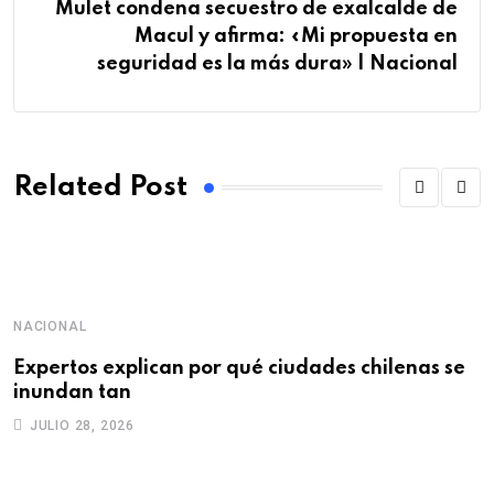
Mulet condena secuestro de exalcalde de
Macul y afirma: «Mi propuesta en
seguridad es la más dura» | Nacional
Related Post
NACIONAL
D
Expertos explican por qué ciudades chilenas se
“
inundan tan
q
JULIO 28, 2026