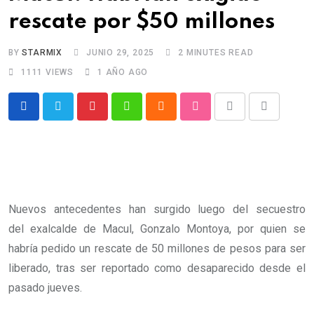
rescate por $50 millones
BY
STARMIX
JUNIO 29, 2025
2 MINUTES READ
1111
VIEWS
1 AÑO AGO
Pinterest
Whatsapp
Cloud
StumbleUpon
Print
Share
via
Email
Nuevos antecedentes han surgido luego del secuestro
del exalcalde de Macul, Gonzalo Montoya, por quien se
habría pedido un rescate de 50 millones de pesos para ser
liberado, tras ser reportado como desaparecido desde el
pasado jueves.