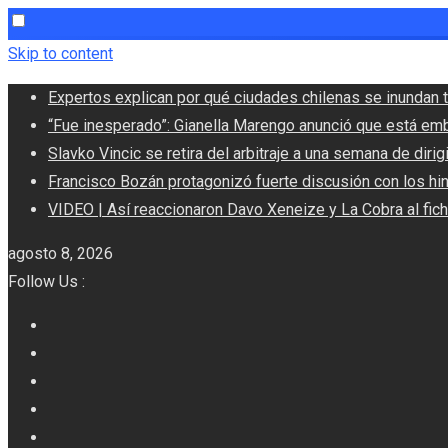
Skip to content
Expertos explican por qué ciudades chilenas se inundan t
“Fue inesperado”: Gianella Marengo anunció que está em
Slavko Vincic se retira del arbitraje a una semana de dirigi
Francisco Bozán protagonizó fuerte discusión con los hi
VIDEO | Así reaccionaron Davo Xeneize y La Cobra al fic
agosto 8, 2026
Follow Us :