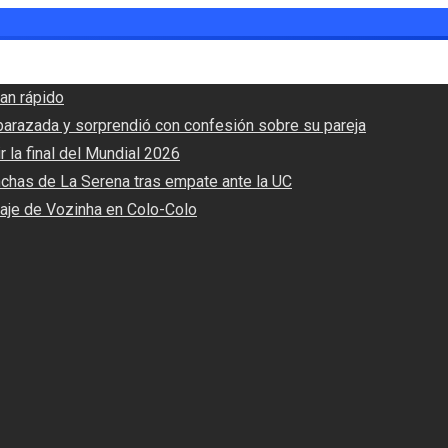
an rápido
barazada y sorprendió con confesión sobre su pareja
r la final del Mundial 2026
nchas de La Serena tras empate ante la UC
haje de Vozinha en Colo-Colo