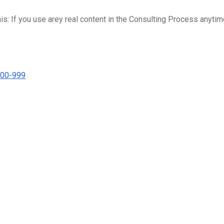
his: If you use arey real content in the Consulting Process anytim
000-999