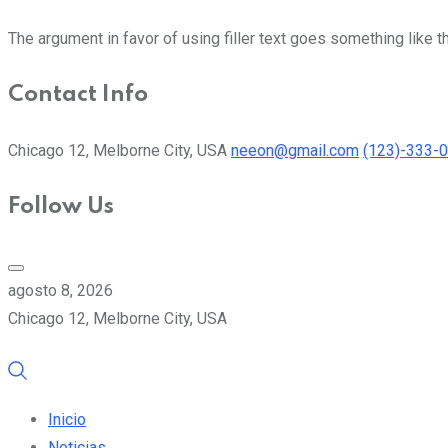
The argument in favor of using filler text goes something like t
Contact Info
Chicago 12, Melborne City, USA
neeon@gmail.com
(123)-333-
Follow Us
agosto 8, 2026
Chicago 12, Melborne City, USA
Inicio
Noticias