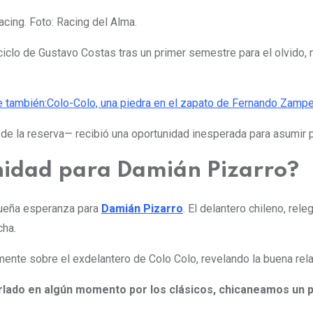
acing. Foto: Racing del Alma.
 ciclo de Gustavo Costas tras un primer semestre para el olvido,
 también:
Colo-Colo, una piedra en el zapato de Fernando Zampe
 de la reserva— recibió una oportunidad inesperada para asumir 
nidad para Damián Pizarro?
queña esperanza para
Damián Pizarro
. El delantero chileno, re
cha.
mente sobre el exdelantero de Colo Colo, revelando la buena rela
rlado en algún momento por los clásicos, chicaneamos un 