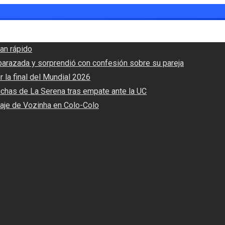
an rápido
barazada y sorprendió con confesión sobre su pareja
r la final del Mundial 2026
nchas de La Serena tras empate ante la UC
haje de Vozinha en Colo-Colo