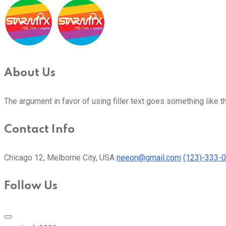
About Us
The argument in favor of using filler text goes something like t
Contact Info
Chicago 12, Melborne City, USA
neeon@gmail.com
(123)-333-
Follow Us