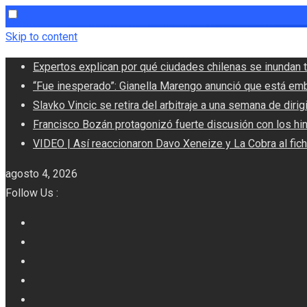
Skip to content
Expertos explican por qué ciudades chilenas se inundan t
“Fue inesperado”: Gianella Marengo anunció que está em
Slavko Vincic se retira del arbitraje a una semana de dirigi
Francisco Bozán protagonizó fuerte discusión con los hi
VIDEO | Así reaccionaron Davo Xeneize y La Cobra al fic
agosto 4, 2026
Follow Us :