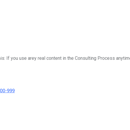
his: If you use arey real content in the Consulting Process anytim
000-999