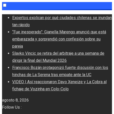
Skip
Expertos explican por qué ciudades chilenas se inundan
to
tan rápido
content
“Fue inesperado”: Gianella Marengo anunció que está
embarazada y sorprendió con confesión sobre su
pareja
Slavko Vincic se retira del arbitraje a una semana de
dirigir la final del Mundial 2026
Francisco Bozán protagonizó fuerte discusión con los
hinchas de La Serena tras empate ante la UC
VIDEO | Así reaccionaron Davo Xeneize y La Cobra al
fichaje de Vozinha en Colo-Colo
agosto 8, 2026
Follow Us :