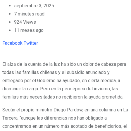
septiembre 3, 2025
7 minutes read
924
Views
11 meses ago
Pinterest
Whatsapp
Cloud
StumbleUpon
Print
Share
Facebook
Twitter
via
Email
El alza de la cuenta de la luz ha sido un dolor de cabeza para
todas las familias chilenas y el subsidio anunciado y
entregado por el Gobierno ha ayudado, en cierta medida, a
disminuir la carga. Pero en la peor época del invierno, las
familias más necesitadas no recibieron la ayuda prometida.
Según el propio ministro Diego Pardow, en una columna en La
Tercera, “aunque las diferencias nos han obligado a
concentrarnos en un número más acotado de beneficiarios, el