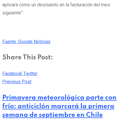
aplicará como un descuento en la facturación del mes
siguiente”.
Fuente: Google Noticias
Share This Post:
Pinterest
Whatsapp
Cloud
StumbleUpon
Print
Share
Facebook
Twitter
via
Previous Post
Email
Primavera meteorológica parte con
frío: anticiclón marcará la primera
semana de septiembre en Chile