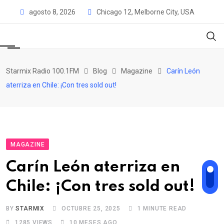
Skip
agosto 8, 2026
Chicago 12, Melborne City, USA
to
content
Starmix Radio 100.1FM
Blog
Magazine
Carín León
aterriza en Chile: ¡Con tres sold out!
MAGAZINE
Carín León aterriza en
Chile: ¡Con tres sold out!
BY
STARMIX
OCTUBRE 25, 2025
1 MINUTE READ
1285
VIEWS
10 MESES AGO