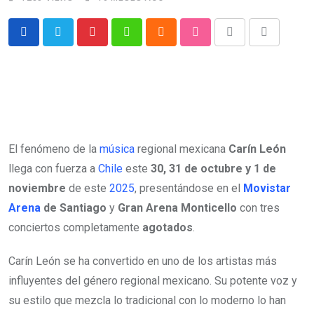
Pinterest
Whatsapp
Cloud
StumbleUpon
Print
Share
via
Email
El fenómeno de la
música
regional mexicana
Carín León
llega con fuerza a
Chile
este
30, 31 de octubre y 1 de
noviembre
de este
2025
, presentándose en el
Movistar
Arena
de Santiago
y
Gran Arena Monticello
con tres
conciertos completamente
agotados
.
Carín León se ha convertido en uno de los artistas más
influyentes del género regional mexicano. Su potente voz y
su estilo que mezcla lo tradicional con lo moderno lo han