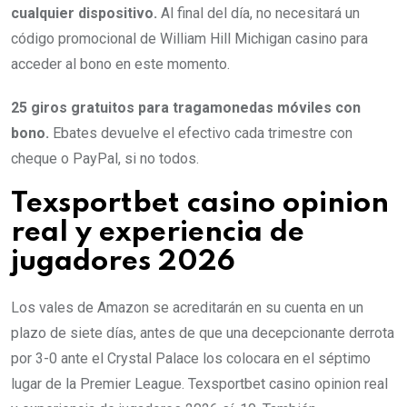
cualquier dispositivo.
Al final del día, no necesitará un
código promocional de William Hill Michigan casino para
acceder al bono en este momento.
25 giros gratuitos para tragamonedas móviles con
bono.
Ebates devuelve el efectivo cada trimestre con
cheque o PayPal, si no todos.
Texsportbet casino opinion
real y experiencia de
jugadores 2026
Los vales de Amazon se acreditarán en su cuenta en un
plazo de siete días, antes de que una decepcionante derrota
por 3-0 ante el Crystal Palace los colocara en el séptimo
lugar de la Premier League. Texsportbet casino opinion real