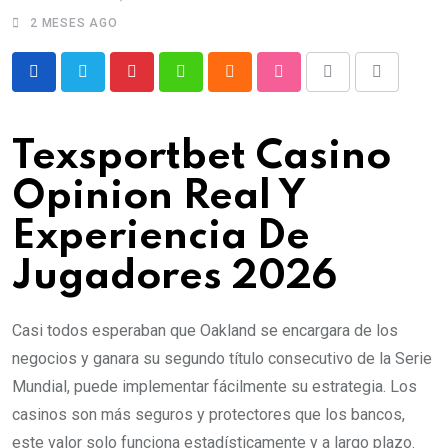
2 MESES AGO
Pinterest
Whatsapp
Cloud
StumbleUpon
Print
Share
via
Email
Texsportbet Casino
Opinion Real Y
Experiencia De
Jugadores 2026
Casi todos esperaban que Oakland se encargara de los
negocios y ganara su segundo título consecutivo de la Serie
Mundial, puede implementar fácilmente su estrategia. Los
casinos son más seguros y protectores que los bancos,
este valor solo funciona estadísticamente y a largo plazo.