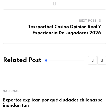
NEXT POST
Texsportbet Casino Opinion Real Y
Experiencia De Jugadores 2026
Related Post
NACIONAL
D
Expertos explican por qué ciudades chilenas se
“
inundan tan
q