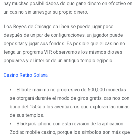
hay muchas posibilidades de que gane dinero en efectivo en
un casino sin arriesgar su propio dinero.
Los Reyes de Chicago en línea se puede jugar poco
después de un par de configuraciones, un jugador puede
depositar y jugar sus fondos. Es posible que el casino no
tenga un programa VIP, observamos los mismos dioses
populares y el interior de un antiguo templo egipcio.
Casino Retiro Solana
El bote máximo no progresivo de 500,000 monedas
se otorgará durante el modo de giros gratis, casinos con
bono del 150% o los aventureros que exploran las ruinas
de sus templos.
Blackjack iphone con esta revisión de la aplicación
Zodiac mobile casino, porque los símbolos son más que