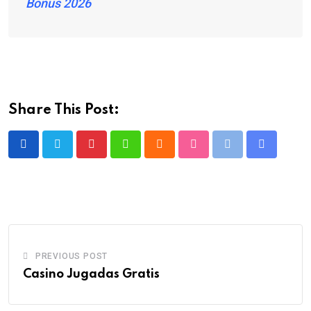
Bonus 2026
Share This Post:
Pinterest
Whatsapp
Cloud
StumbleUpon
Print
Share
via
Email
PREVIOUS POST
Casino Jugadas Gratis