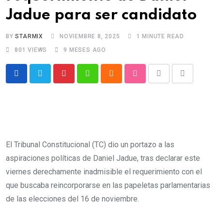
Jadue para ser candidato
BY
STARMIX
NOVIEMBRE 8, 2025
1 MINUTE READ
801
VIEWS
9 MESES AGO
Pinterest
Whatsapp
Cloud
StumbleUpon
Print
Share
via
Email
El Tribunal Constitucional (TC) dio un portazo a las
aspiraciones políticas de Daniel Jadue, tras declarar este
viernes
derechamente inadmisible el requerimiento con el
que buscaba reincorporarse en las papeletas parlamentarias
de las elecciones del 16 de noviembre
.