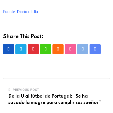
Fuente: Diario el día
Share This Post:
Pinterest
Whatsapp
Cloud
StumbleUpon
Print
Share
via
Email
PREVIOUS POST
De la U al fútbol de Portugal: “Se ha
sacado la mugre para cumplir sus sueños”