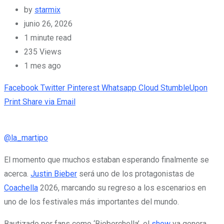
by
starmix
junio 26, 2026
1 minute read
235
Views
1 mes ago
Facebook
Twitter
Pinterest
Whatsapp
Cloud
StumbleUpon
Print
Share via Email
@la_martipo
El momento que muchos estaban esperando finalmente se
acerca.
Justin Bieber
será uno de los protagonistas de
Coachella
2026, marcando su regreso a los escenarios en
uno de los festivales más importantes del mundo.
Bautizado por fans como ‘Bieberchella’, el
show
ya genera