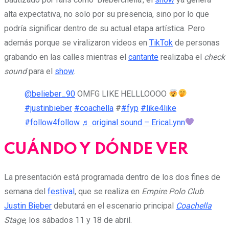
alta expectativa, no solo por su presencia, sino por lo que
podría significar dentro de su actual etapa artística. Pero
además porque se viralizaron videos en
TikTok
de personas
grabando en las calles mientras el
cantante
realizaba el
check
sound
para el
show
.
@belieber_90
OMFG LIKE HELLLOOOO
#justinbieber
#coachella
#
#fyp
#like4like
#follow4follow
♬ original sound – EricaLynn
CUÁNDO Y DÓNDE VER
La presentación está programada dentro de los dos fines de
semana del
festival
, que se realiza en
Empire Polo Club
.
Justin Bieber
debutará en el escenario principal
Coachella
Stage
, los sábados 11 y 18 de abril.