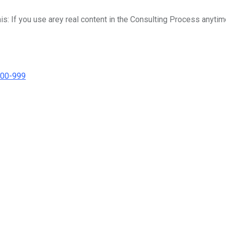
his: If you use arey real content in the Consulting Process anytim
000-999