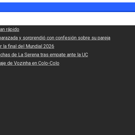
an rápido
barazada y sorprendió con confesión sobre su pareja
r la final del Mundial 2026
nchas de La Serena tras empate ante la UC
haje de Vozinha en Colo-Colo