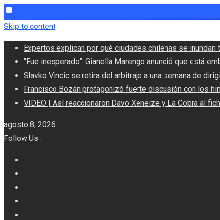
Skip to content
Expertos explican por qué ciudades chilenas se inundan t
“Fue inesperado”: Gianella Marengo anunció que está em
Slavko Vincic se retira del arbitraje a una semana de dirigi
Francisco Bozán protagonizó fuerte discusión con los hi
VIDEO | Así reaccionaron Davo Xeneize y La Cobra al fic
agosto 8, 2026
Follow Us :