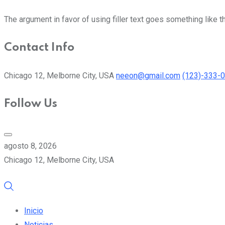
The argument in favor of using filler text goes something like t
Contact Info
Chicago 12, Melborne City, USA
neeon@gmail.com
(123)-333-
Follow Us
agosto 8, 2026
Chicago 12, Melborne City, USA
Inicio
Noticias