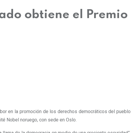
ado obtiene el Premio
abor en la promoción de los derechos democráticos del pueblo
omité Nobel noruego, con sede en Oslo.
a llama de la democracia en medio de una creciente oscuridad”,