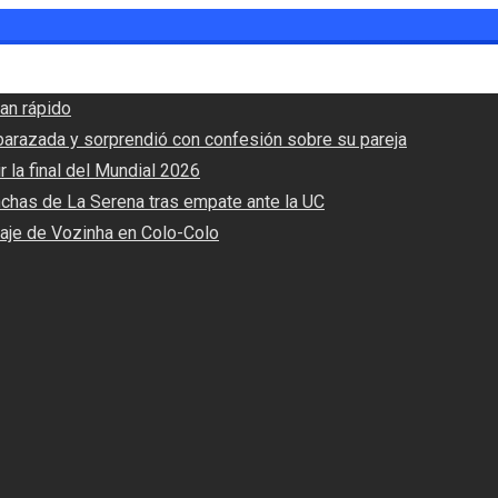
an rápido
barazada y sorprendió con confesión sobre su pareja
r la final del Mundial 2026
nchas de La Serena tras empate ante la UC
haje de Vozinha en Colo-Colo