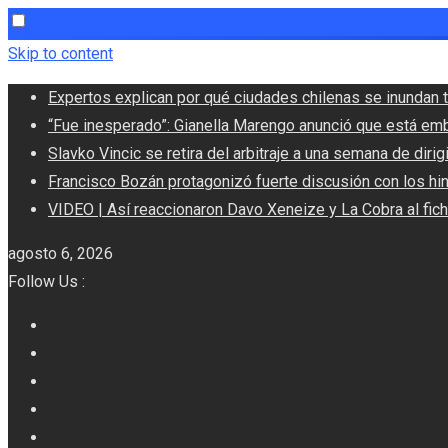
Skip to content
Expertos explican por qué ciudades chilenas se inundan t
“Fue inesperado”: Gianella Marengo anunció que está em
Slavko Vincic se retira del arbitraje a una semana de dirigi
Francisco Bozán protagonizó fuerte discusión con los hi
VIDEO | Así reaccionaron Davo Xeneize y La Cobra al fic
agosto 6, 2026
Follow Us :