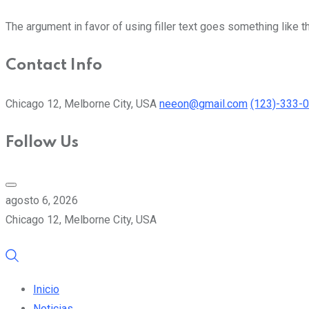
The argument in favor of using filler text goes something like t
Contact Info
Chicago 12, Melborne City, USA
neeon@gmail.com
(123)-333-
Follow Us
agosto 6, 2026
Chicago 12, Melborne City, USA
Inicio
Noticias