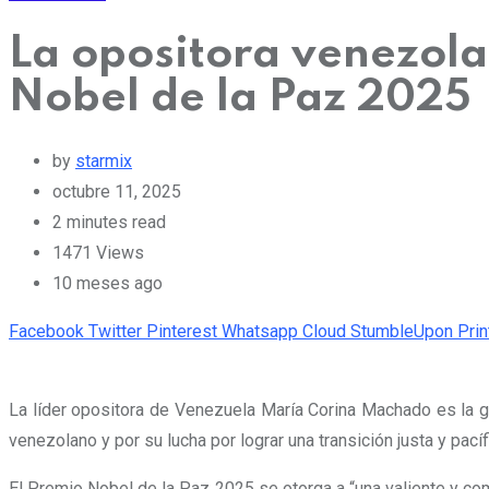
La opositora venezol
Nobel de la Paz 2025
by
starmix
octubre 11, 2025
2 minutes read
1471
Views
10 meses ago
Facebook
Twitter
Pinterest
Whatsapp
Cloud
StumbleUpon
Prin
La líder opositora de Venezuela María Corina Machado es la 
venezolano y por su lucha por lograr una transición justa y pac
El Premio Nobel de la Paz 2025 se otorga a “una valiente y co