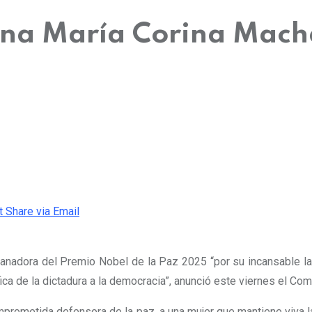
ana María Corina Mach
t
Share via Email
ganadora del Premio Nobel de la Paz 2025 “por su incansable l
ífica de la dictadura a la democracia”, anunció este viernes el C
mprometida defensora de la paz, a una mujer que mantiene viva l