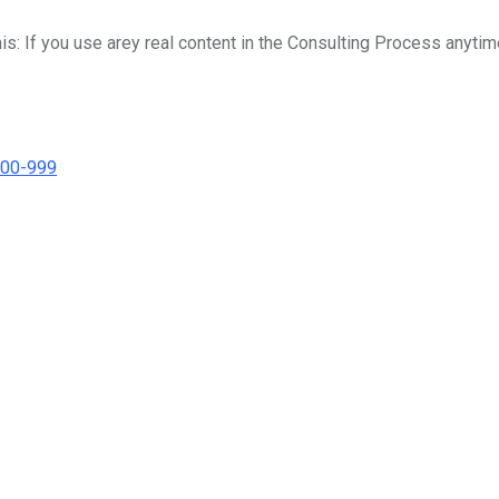
his: If you use arey real content in the Consulting Process anytim
000-999