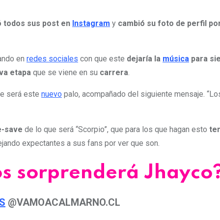
 todos sus post en
Instagram
y
cambió su foto de perfil po
lando en
redes sociales
con que este
dejaría la
música
para si
va etapa
que se viene en su
carrera
.
ue será este
nuevo
palo, acompañado del siguiente mensaje. “Lo
e-save
de lo que será “Scorpio”, que para los que hagan esto
te
dejando expectantes a sus fans por ver que son.
os sorprenderá Jhayco
S
@VAMOACALMARNO.CL