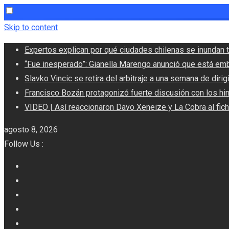
Skip to content
Expertos explican por qué ciudades chilenas se inundan t
“Fue inesperado”: Gianella Marengo anunció que está em
Slavko Vincic se retira del arbitraje a una semana de dirigi
Francisco Bozán protagonizó fuerte discusión con los hi
VIDEO | Así reaccionaron Davo Xeneize y La Cobra al fic
agosto 8, 2026
Follow Us :