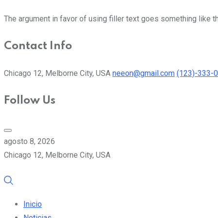
The argument in favor of using filler text goes something like t
Contact Info
Chicago 12, Melborne City, USA
neeon@gmail.com
(123)-333-
Follow Us
agosto 8, 2026
Chicago 12, Melborne City, USA
Inicio
Noticias