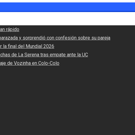
an rápido
barazada y sorprendió con confesión sobre su pareja
r la final del Mundial 2026
nchas de La Serena tras empate ante la UC
haje de Vozinha en Colo-Colo