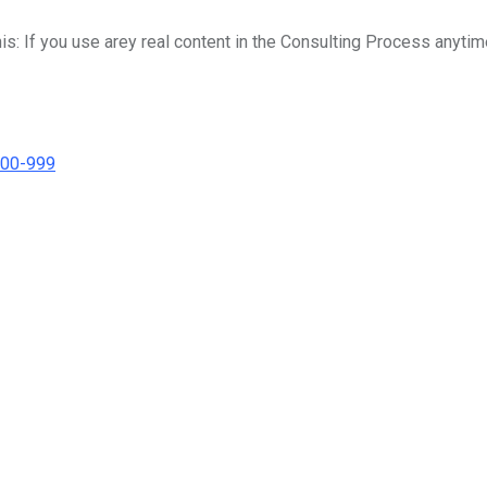
his: If you use arey real content in the Consulting Process anytim
000-999