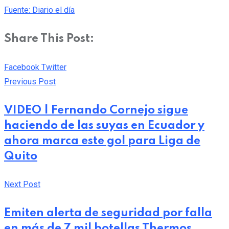
Fuente: Diario el día
Share This Post:
Pinterest
Whatsapp
Cloud
StumbleUpon
Print
Share
Facebook
Twitter
via
Previous Post
Email
VIDEO | Fernando Cornejo sigue
haciendo de las suyas en Ecuador y
ahora marca este gol para Liga de
Quito
Next Post
Emiten alerta de seguridad por falla
en más de 7 mil botellas Thermos