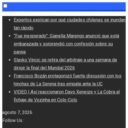
Skip
Expertos explican por qué ciudades chilenas se inundan
to
tan rápido
content
“Fue inesperado”: Gianella Marengo anunció que está
embarazada y sorprendió con confesión sobre su
pareja
Slavko Vincic se retira del arbitraje a una semana de
dirigir la final del Mundial 2026
Francisco Bozán protagonizó fuerte discusión con los
hinchas de La Serena tras empate ante la UC
VIDEO | Así reaccionaron Davo Xeneize y La Cobra al
fichaje de Vozinha en Colo-Colo
agosto 7, 2026
Follow Us :