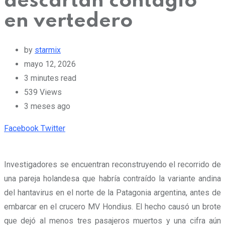
descartan contagio
en vertedero
by
starmix
mayo 12, 2026
3 minutes read
539
Views
3 meses ago
Pinterest
Whatsapp
Cloud
StumbleUpon
Print
Share
Facebook
Twitter
via
Email
Investigadores se encuentran reconstruyendo el recorrido de
una pareja holandesa que habría contraído la variante andina
del hantavirus en el norte de la Patagonia argentina, antes de
embarcar en el crucero MV Hondius. El hecho causó un brote
que dejó al menos tres pasajeros muertos y una cifra aún