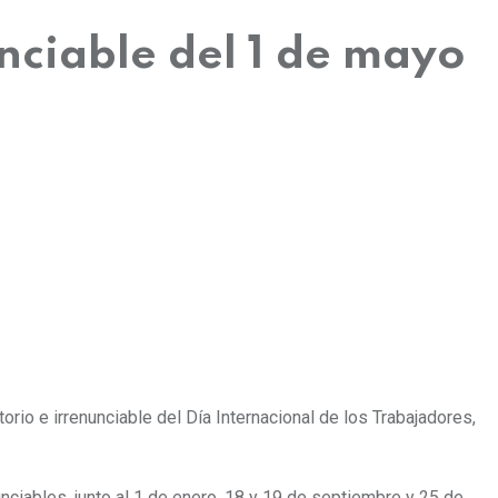
nciable del 1 de mayo
orio e irrenunciable del Día Internacional de los Trabajadores,
unciables, junto al 1 de enero, 18 y 19 de septiembre y 25 de