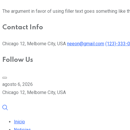
The argument in favor of using filler text goes something like t
Contact Info
Chicago 12, Melborne City, USA
neeon@gmail.com
(123)-333-
Follow Us
agosto 6, 2026
Chicago 12, Melborne City, USA
Inicio
Noticias