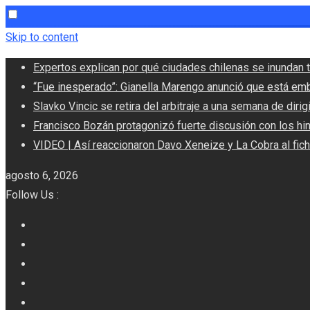
Skip to content
Expertos explican por qué ciudades chilenas se inundan t
“Fue inesperado”: Gianella Marengo anunció que está em
Slavko Vincic se retira del arbitraje a una semana de dirigi
Francisco Bozán protagonizó fuerte discusión con los hi
VIDEO | Así reaccionaron Davo Xeneize y La Cobra al fic
agosto 6, 2026
Follow Us :