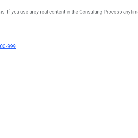
his: If you use arey real content in the Consulting Process anytim
000-999