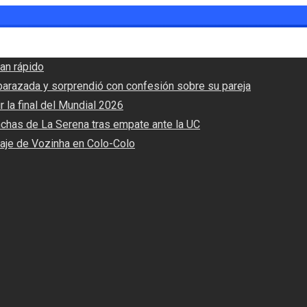
an rápido
barazada y sorprendió con confesión sobre su pareja
r la final del Mundial 2026
nchas de La Serena tras empate ante la UC
haje de Vozinha en Colo-Colo