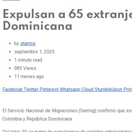
Expulsan a 65 extranj
Dominicana
by
starmix
septiembre 1, 2025
1 minute read
985
Views
11 meses ago
Facebook
Twitter
Pinterest
Whatsapp
Cloud
StumbleUpon
Prin
El Servicio Nacional de Migraciones (Sermig) confirmó que e
Colombia y República Dominicana.
Del total, 50 se tratan de expulsiones de carácter administrati