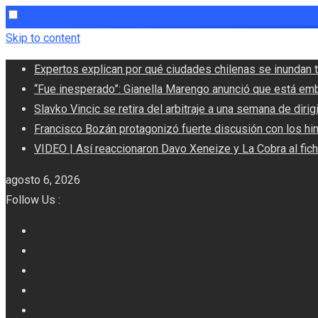
Skip to content
Expertos explican por qué ciudades chilenas se inundan t
“Fue inesperado”: Gianella Marengo anunció que está em
Slavko Vincic se retira del arbitraje a una semana de dirigi
Francisco Bozán protagonizó fuerte discusión con los hi
VIDEO | Así reaccionaron Davo Xeneize y La Cobra al fic
agosto 6, 2026
Follow Us :