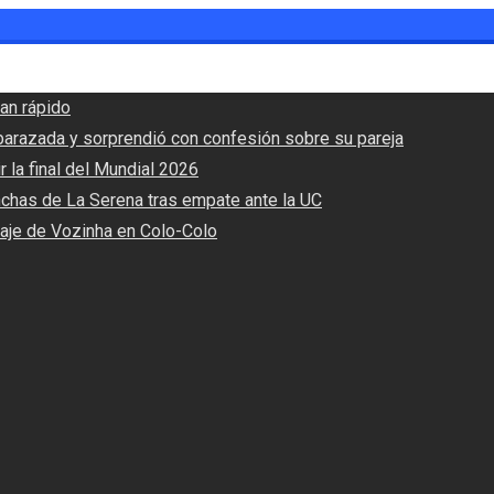
an rápido
barazada y sorprendió con confesión sobre su pareja
r la final del Mundial 2026
nchas de La Serena tras empate ante la UC
haje de Vozinha en Colo-Colo