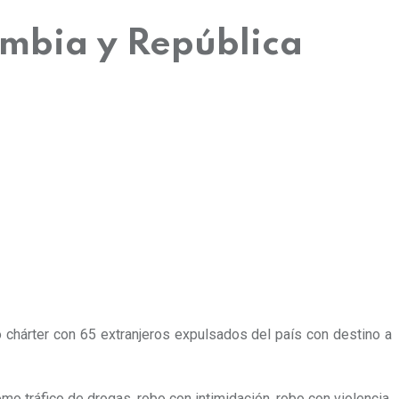
ombia y República
chárter con 65 extranjeros expulsados del país con destino a
mo tráfico de drogas, robo con intimidación, robo con violencia,