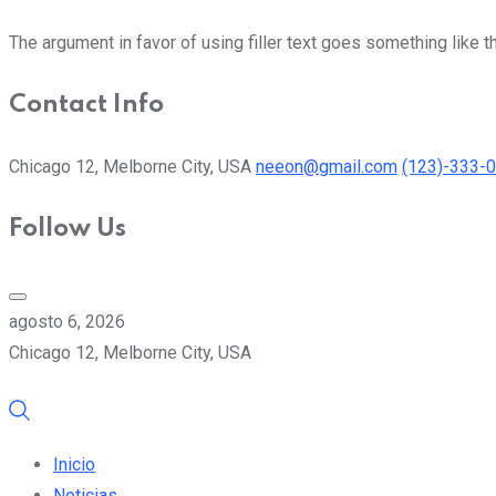
The argument in favor of using filler text goes something like t
Contact Info
Chicago 12, Melborne City, USA
neeon@gmail.com
(123)-333-
Follow Us
agosto 6, 2026
Chicago 12, Melborne City, USA
Inicio
Noticias