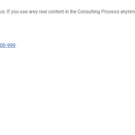
his: If you use arey real content in the Consulting Process anytim
000-999