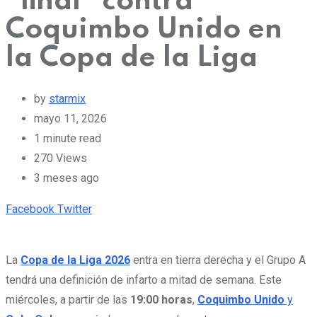
“final” contra
Coquimbo Unido en
la Copa de la Liga
by
starmix
mayo 11, 2026
1 minute read
270
Views
3 meses ago
Pinterest
Whatsapp
Cloud
StumbleUpon
Print
Share
Facebook
Twitter
via
Email
La
Copa de la Liga 2026
entra en tierra derecha y el Grupo A
tendrá una definición de infarto a mitad de semana. Este
miércoles, a partir de las
19:00 horas
,
Coquimbo Unido
y