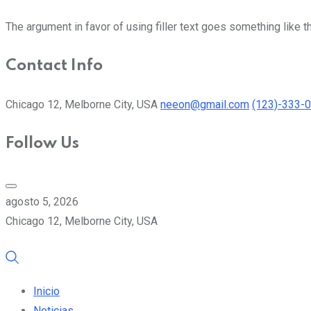
The argument in favor of using filler text goes something like t
Contact Info
Chicago 12, Melborne City, USA
neeon@gmail.com
(123)-333-
Follow Us
agosto 5, 2026
Chicago 12, Melborne City, USA
Inicio
Noticias