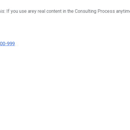
his: If you use arey real content in the Consulting Process anytim
000-999