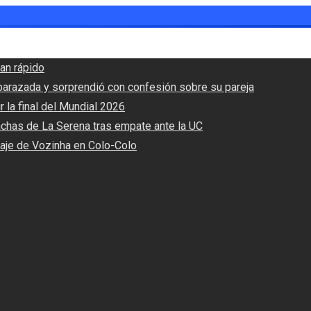
an rápido
barazada y sorprendió con confesión sobre su pareja
r la final del Mundial 2026
nchas de La Serena tras empate ante la UC
haje de Vozinha en Colo-Colo