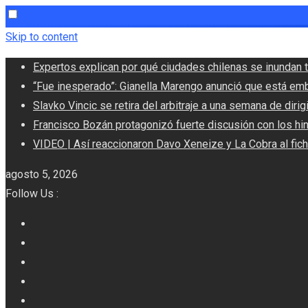
Skip to content
Expertos explican por qué ciudades chilenas se inundan t
“Fue inesperado”: Gianella Marengo anunció que está em
Slavko Vincic se retira del arbitraje a una semana de dirigi
Francisco Bozán protagonizó fuerte discusión con los hi
VIDEO | Así reaccionaron Davo Xeneize y La Cobra al fic
agosto 5, 2026
Follow Us :