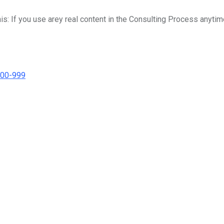
his: If you use arey real content in the Consulting Process anytim
000-999