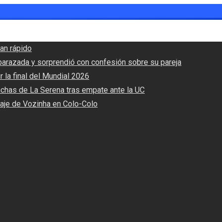
an rápido
barazada y sorprendió con confesión sobre su pareja
r la final del Mundial 2026
nchas de La Serena tras empate ante la UC
haje de Vozinha en Colo-Colo