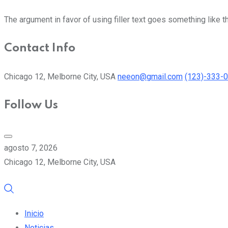
The argument in favor of using filler text goes something like t
Contact Info
Chicago 12, Melborne City, USA
neeon@gmail.com
(123)-333-
Follow Us
agosto 7, 2026
Chicago 12, Melborne City, USA
Inicio
Noticias