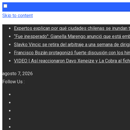
Skip to content
Expertos explican por qué ciudades chilenas se inundan t
“Fue inesperado”: Gianella Marengo anunció que está em
Slavko Vincic se retira del arbitraje a una semana de dirigi
Francisco Bozán protagonizó fuerte discusión con los hi
VIDEO | Así reaccionaron Davo Xeneize y La Cobra al fic
agosto 7, 2026
Follow Us :