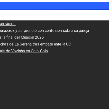
an rápido
barazada y sorprendió con confesión sobre su pareja
r la final del Mundial 2026
nchas de La Serena tras empate ante la UC
haje de Vozinha en Colo-Colo