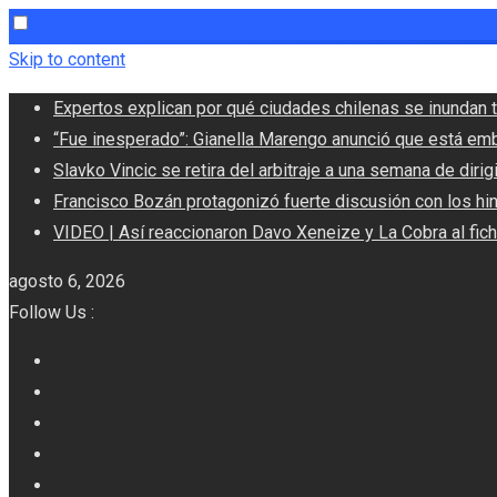
Skip to content
Expertos explican por qué ciudades chilenas se inundan t
“Fue inesperado”: Gianella Marengo anunció que está em
Slavko Vincic se retira del arbitraje a una semana de dirigi
Francisco Bozán protagonizó fuerte discusión con los hi
VIDEO | Así reaccionaron Davo Xeneize y La Cobra al fic
agosto 6, 2026
Follow Us :