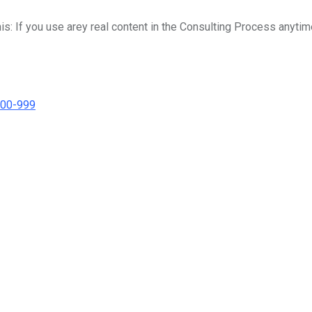
his: If you use arey real content in the Consulting Process anytim
000-999