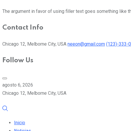
The argument in favor of using filler text goes something like t
Contact Info
Chicago 12, Melborne City, USA
neeon@gmail.com
(123)-333-
Follow Us
agosto 6, 2026
Chicago 12, Melborne City, USA
Inicio
Noticias