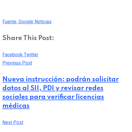
Fuente: Google Noticias
Share This Post:
Pinterest
Whatsapp
Cloud
StumbleUpon
Print
Share
Facebook
Twitter
via
Previous Post
Email
Nueva instrucción: podrán solicitar
datos al SII, PDI y revisar redes
sociales para verificar licencias
médicas
Next Post