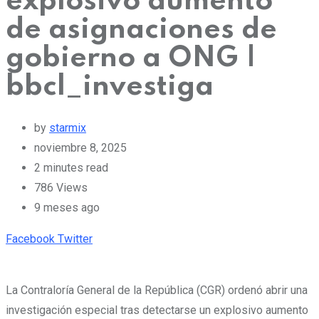
explosivo aumento
de asignaciones de
gobierno a ONG |
bbcl_investiga
by
starmix
noviembre 8, 2025
2 minutes read
786
Views
9 meses ago
Pinterest
Whatsapp
Cloud
StumbleUpon
Print
Share
Facebook
Twitter
via
Email
La Contraloría General de la República (CGR) ordenó abrir una
investigación especial tras detectarse un explosivo aumento