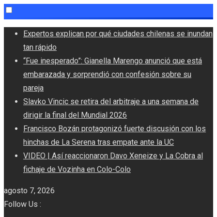
Skip
Expertos explican por qué ciudades chilenas se inundan
to
tan rápido
content
“Fue inesperado”: Gianella Marengo anunció que está
embarazada y sorprendió con confesión sobre su
pareja
Slavko Vincic se retira del arbitraje a una semana de
dirigir la final del Mundial 2026
Francisco Bozán protagonizó fuerte discusión con los
hinchas de La Serena tras empate ante la UC
VIDEO | Así reaccionaron Davo Xeneize y La Cobra al
fichaje de Vozinha en Colo-Colo
agosto 7, 2026
Follow Us :