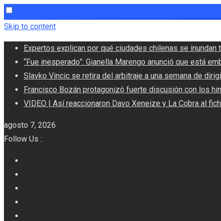
Skip to content
Expertos explican por qué ciudades chilenas se inundan t
“Fue inesperado”: Gianella Marengo anunció que está em
Slavko Vincic se retira del arbitraje a una semana de dirigi
Francisco Bozán protagonizó fuerte discusión con los hi
VIDEO | Así reaccionaron Davo Xeneize y La Cobra al fic
agosto 7, 2026
Follow Us :