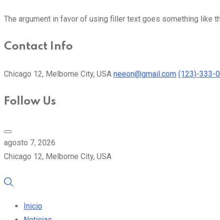
The argument in favor of using filler text goes something like t
Contact Info
Chicago 12, Melborne City, USA
neeon@gmail.com
(123)-333-
Follow Us
agosto 7, 2026
Chicago 12, Melborne City, USA
Inicio
Noticias