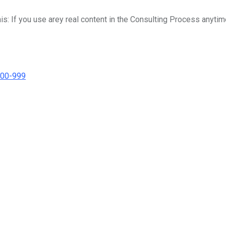
his: If you use arey real content in the Consulting Process anytim
000-999