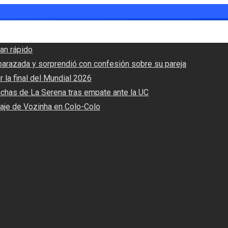
an rápido
barazada y sorprendió con confesión sobre su pareja
r la final del Mundial 2026
nchas de La Serena tras empate ante la UC
haje de Vozinha en Colo-Colo