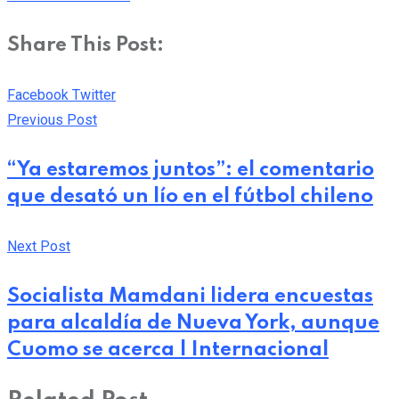
Share This Post:
Pinterest
Whatsapp
Cloud
StumbleUpon
Print
Share
Facebook
Twitter
via
Previous Post
Email
“Ya estaremos juntos”: el comentario
que desató un lío en el fútbol chileno
Next Post
Socialista Mamdani lidera encuestas
para alcaldía de Nueva York, aunque
Cuomo se acerca | Internacional