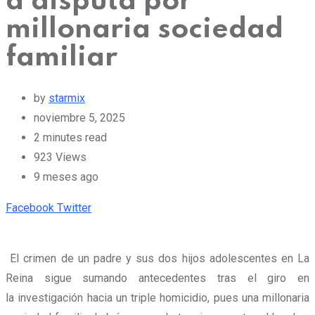
a disputa por
millonaria sociedad
familiar
by
starmix
noviembre 5, 2025
2 minutes read
923
Views
9 meses ago
Pinterest
Whatsapp
Cloud
StumbleUpon
Print
Share
Facebook
Twitter
via
Email
El crimen de un padre y sus dos hijos adolescentes en La
Reina sigue sumando antecedentes tras el giro en
la investigación hacia un triple homicidio, pues una millonaria