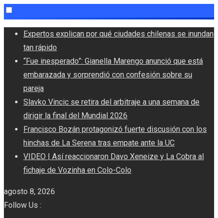
Skip
Expertos explican por qué ciudades chilenas se inundan
to
tan rápido
content
“Fue inesperado”: Gianella Marengo anunció que está
embarazada y sorprendió con confesión sobre su
pareja
Slavko Vincic se retira del arbitraje a una semana de
dirigir la final del Mundial 2026
Francisco Bozán protagonizó fuerte discusión con los
hinchas de La Serena tras empate ante la UC
VIDEO | Así reaccionaron Davo Xeneize y La Cobra al
fichaje de Vozinha en Colo-Colo
agosto 8, 2026
Follow Us :