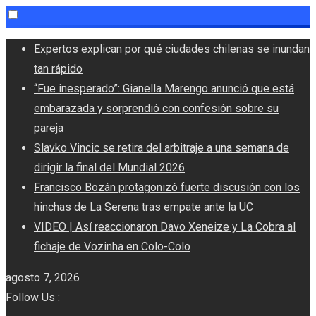
Skip
Expertos explican por qué ciudades chilenas se inundan
to
tan rápido
content
“Fue inesperado”: Gianella Marengo anunció que está
embarazada y sorprendió con confesión sobre su
pareja
Slavko Vincic se retira del arbitraje a una semana de
dirigir la final del Mundial 2026
Francisco Bozán protagonizó fuerte discusión con los
hinchas de La Serena tras empate ante la UC
VIDEO | Así reaccionaron Davo Xeneize y La Cobra al
fichaje de Vozinha en Colo-Colo
agosto 7, 2026
Follow Us :