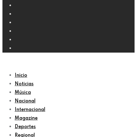
Inicio
Noticias
Música
Nacional
Internacional
Magazine
Deportes
Regional