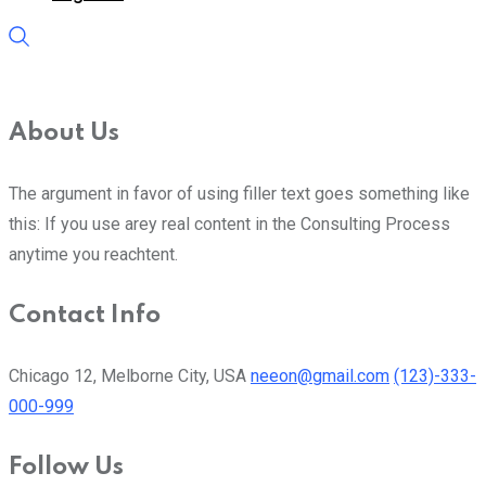
About Us
The argument in favor of using filler text goes something like
this: If you use arey real content in the Consulting Process
anytime you reachtent.
Contact Info
Chicago 12, Melborne City, USA
neeon@gmail.com
(123)-333-
000-999
Follow Us