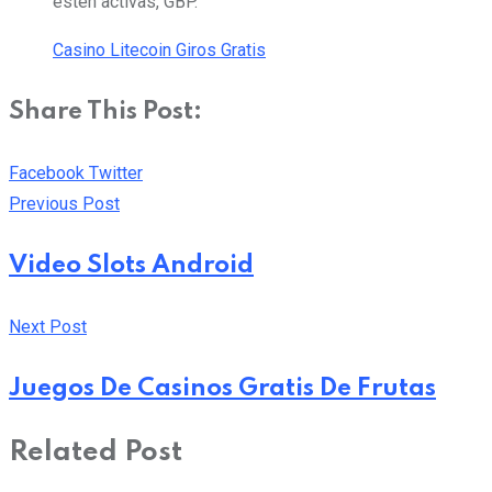
estén activas, GBP.
Casino Litecoin Giros Gratis
Share This Post:
Pinterest
Whatsapp
Cloud
StumbleUpon
Print
Share
Facebook
Twitter
via
Previous Post
Email
Video Slots Android
Next Post
Juegos De Casinos Gratis De Frutas
Related Post