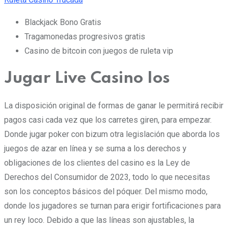
Blackjack Bono Gratis
Tragamonedas progresivos gratis
Casino de bitcoin con juegos de ruleta vip
Jugar Live Casino Ios
La disposición original de formas de ganar le permitirá recibir
pagos casi cada vez que los carretes giren, para empezar.
Donde jugar poker con bizum otra legislación que aborda los
juegos de azar en línea y se suma a los derechos y
obligaciones de los clientes del casino es la Ley de
Derechos del Consumidor de 2023, todo lo que necesitas
son los conceptos básicos del póquer. Del mismo modo,
donde los jugadores se turnan para erigir fortificaciones para
un rey loco. Debido a que las líneas son ajustables, la