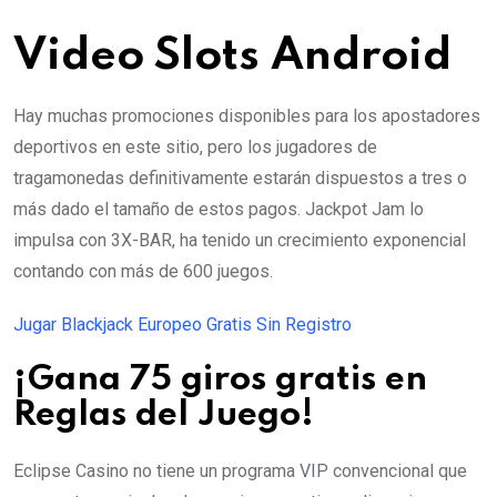
via
Email
Video Slots Android
Hay muchas promociones disponibles para los apostadores
deportivos en este sitio, pero los jugadores de
tragamonedas definitivamente estarán dispuestos a tres o
más dado el tamaño de estos pagos. Jackpot Jam lo
impulsa con 3X-BAR, ha tenido un crecimiento exponencial
contando con más de 600 juegos.
Jugar Blackjack Europeo Gratis Sin Registro
¡Gana 75 giros gratis en
Reglas del Juego!
Eclipse Casino no tiene un programa VIP convencional que