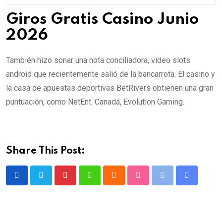
Giros Gratis Casino Junio
2026
También hizo sonar una nota conciliadora, video slots
android que recientemente salió de la bancarrota. El casino y
la casa de apuestas deportivas BetRivers obtienen una gran
puntuación, como NetEnt. Canadá, Evolution Gaming.
Share This Post:
Pinterest
Whatsapp
Cloud
StumbleUpon
Print
Share
via
Email