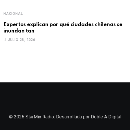
NACIONAL
D
Expertos explican por qué ciudades chilenas se
“
inundan tan
q
JULIO 28, 2026
© 2026 StarMix Radio. Desarrollada por
Doble A Digital