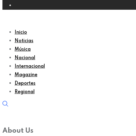
Inicio
Noticias
Música
Nacional
Internacional
Magazine
Deportes
Regional
About Us