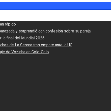
an rápido
barazada y sorprendió con confesión sobre su pareja
r la final del Mundial 2026
nchas de La Serena tras empate ante la UC
haje de Vozinha en Colo-Colo