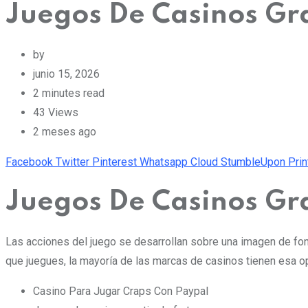
Juegos De Casinos Gra
by
junio 15, 2026
2 minutes read
43
Views
2 meses ago
Facebook
Twitter
Pinterest
Whatsapp
Cloud
StumbleUpon
Prin
Juegos De Casinos Gra
Las acciones del juego se desarrollan sobre una imagen de fon
que juegues, la mayoría de las marcas de casinos tienen esa o
Casino Para Jugar Craps Con Paypal