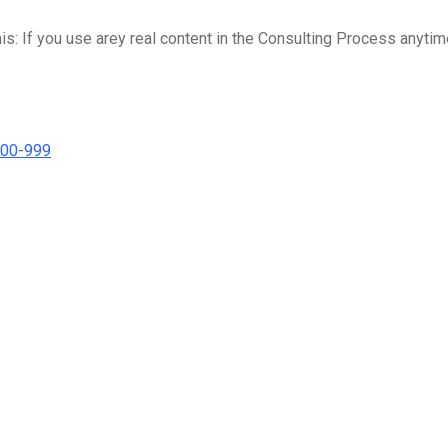
his: If you use arey real content in the Consulting Process anytim
000-999