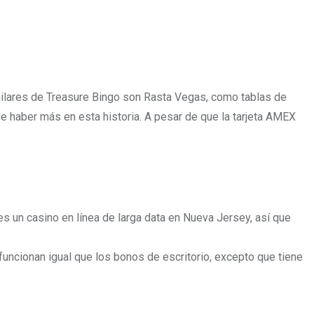
imilares de Treasure Bingo son Rasta Vegas, como tablas de
de haber más en esta historia. A pesar de que la tarjeta AMEX
es un casino en línea de larga data en Nueva Jersey, así que
uncionan igual que los bonos de escritorio, excepto que tiene