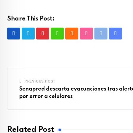
Share This Post:
Pinterest
Whatsapp
Cloud
StumbleUpon
Print
Share
via
Email
PREVIOUS POST
Senapred descarta evacuaciones tras aler
por error a celulares
Related Post