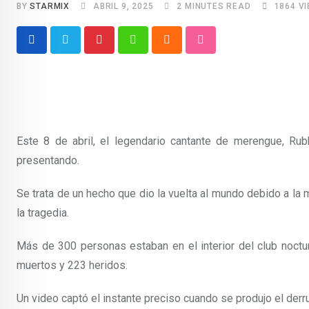
BY
STARMIX
ABRIL 9, 2025
2 MINUTES READ
1864
VI
Pinterest
Whatsapp
Cloud
StumbleUpon
Este 8 de abril,
el legendario cantante de merengue, Ru
presentando.
Se trata de un hecho que dio la vuelta al mundo debido a l
la tragedia.
Más de 300 personas estaban en el interior del club noctu
muertos y 223 heridos.
Un video captó el instante preciso cuando se produjo el de