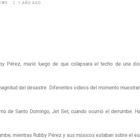
EWS
1 AÑO AGO
bby Pérez, murió luego de que colapsara el techo de una di
a magnitud del desastre. Diferentes videos del momento muestra
rno de Santo Domingo, Jet Set, cuando ocurrió el derrumbe. Ha
rrumbe, mientras Rubby Pérez y sus músicos estaban sobre el es