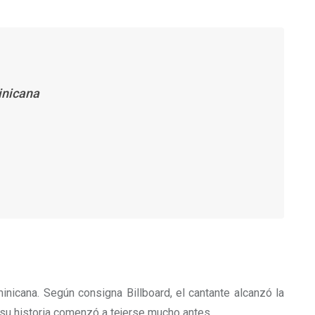
inicana
icana. Según consigna Billboard, el cantante alcanzó la
 su historia comenzó a tejerse mucho antes.