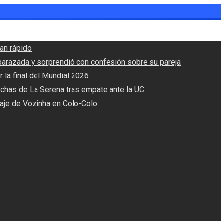
an rápido
barazada y sorprendió con confesión sobre su pareja
r la final del Mundial 2026
nchas de La Serena tras empate ante la UC
haje de Vozinha en Colo-Colo