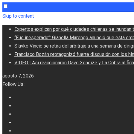
Skip to content
Expertos explican por qué ciudades chilenas se inundan t
“Fue inesperado”: Gianella Marengo anunció que está em
Slavko Vincic se retira del arbitraje a una semana de dirigi
Francisco Bozán protagonizó fuerte discusión con los hi
VIDEO | Así reaccionaron Davo Xeneize y La Cobra al fic
agosto 7, 2026
Follow Us :