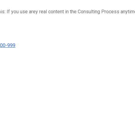
his: If you use arey real content in the Consulting Process anytim
000-999