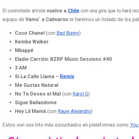
El connotado artista
vuelve a
Chile
con una gira que lo hará re
equipo de
Vamo´ a Calmarno
te haremos un listado de los pa
Coco Chanel
(con
Bad Bunny
)
Kemba Walker
Mbappé
Eladio Carrión: BZRP Music Sessions #40
3 AM
Si La Calle Llama –
Remix
Me Gustas Natural
No Te Deseo el Mal
(con
Karol G
)
Sigue Bailandome
Hey Lil Mamá
(con
Rauw Alejandro
)
Estos son sus hits más escuchados en plataformas como
You