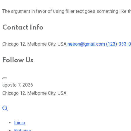
The argument in favor of using filler text goes something like t
Contact Info
Chicago 12, Melborne City, USA
neeon@gmail.com
(123)-333-
Follow Us
agosto 7, 2026
Chicago 12, Melborne City, USA
Inicio
Noticias