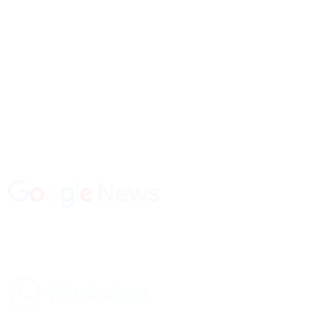
extranjero. Así lo dijo el ministro de Seguridad Pública,
Luis
Cordero
, quien afirmó lo que señalaban fuentes de La Radio.
En cuanto a la
ubicación específica
de Martín de Los Santos,
el ministro Cordero respondió que “
es una información
respecto a la cual debe reportar el Ministerio Público
“.
Síguenos en Google News:
Suscríbete en nuestro canal de Whatsapp: