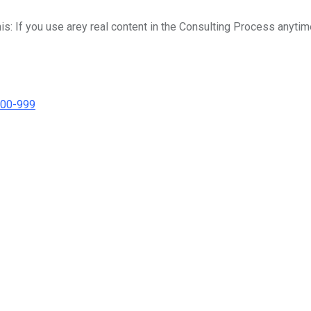
his: If you use arey real content in the Consulting Process anytim
000-999