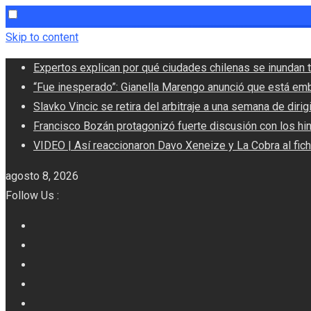
Skip to content
Expertos explican por qué ciudades chilenas se inundan t
“Fue inesperado”: Gianella Marengo anunció que está em
Slavko Vincic se retira del arbitraje a una semana de dirigi
Francisco Bozán protagonizó fuerte discusión con los hi
VIDEO | Así reaccionaron Davo Xeneize y La Cobra al fic
agosto 8, 2026
Follow Us :