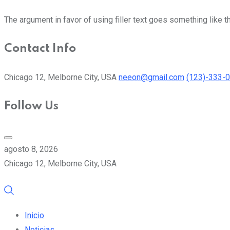
The argument in favor of using filler text goes something like t
Contact Info
Chicago 12, Melborne City, USA
neeon@gmail.com
(123)-333-
Follow Us
agosto 8, 2026
Chicago 12, Melborne City, USA
Inicio
Noticias