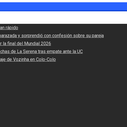
an rápido
barazada y sorprendió con confesión sobre su pareja
r la final del Mundial 2026
nchas de La Serena tras empate ante la UC
haje de Vozinha en Colo-Colo