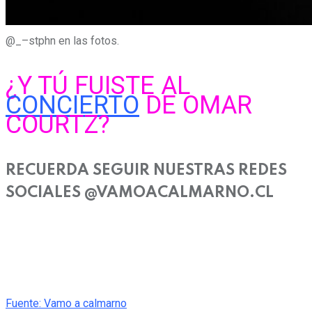
@
_
–
s
t
p
h
n
e
n
l
a
s
f
o
t
o
s
.
¿Y TÚ FUISTE AL
CONCIERTO
DE OMAR
COURTZ?
RECUERDA SEGUIR NUESTRAS REDES
SOCIALES @VAMOACALMARNO.CL
Fuente: Vamo a calmarno