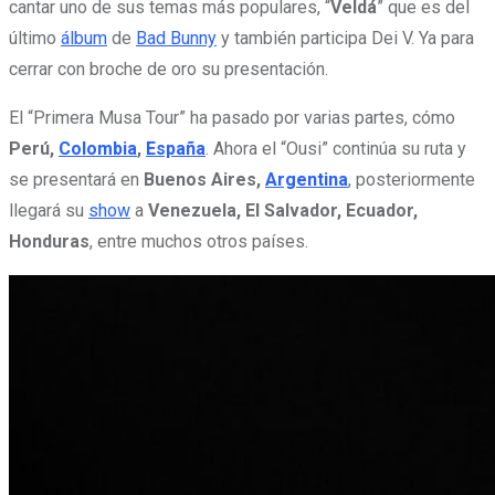
cantar uno de sus temas más populares, “
Veldá
” que es del
último
álbum
de
Bad Bunny
y también participa Dei V. Ya para
cerrar con broche de oro su presentación.
El “Primera Musa Tour” ha pasado por varias partes, cómo
Perú,
Colombia
,
España
. Ahora el “Ousi” continúa su ruta y
se presentará en
Buenos Aires,
Argentina
, posteriormente
llegará su
show
a
Venezuela, El Salvador, Ecuador,
Honduras
, entre muchos otros países.