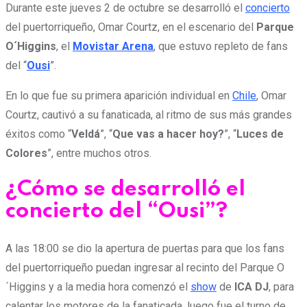
Durante este jueves 2 de octubre se desarrolló el
concierto
del puertorriqueño, Omar Courtz, en el escenario del
Parque
O´Higgins
, el
Movistar Arena
, que estuvo repleto de fans
del “
Ousi
”.
En lo que fue su primera aparición individual en
Chile
, Omar
Courtz, cautivó a su fanaticada, al ritmo de sus más grandes
éxitos como “
Veldá
”, “
Que vas a hacer hoy?
”, “
Luces de
Colores
”, entre muchos otros.
¿Cómo se desarrolló el
concierto del “Ousi”?
A las 18:00 se dio la apertura de puertas para que los fans
del puertorriqueño puedan ingresar al recinto del Parque O
´Higgins y a la media hora comenzó el
show
de
ICA DJ
, para
calentar los motores de la fanaticada, luego fue el turno de