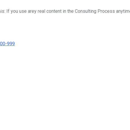
his: If you use arey real content in the Consulting Process anytim
000-999