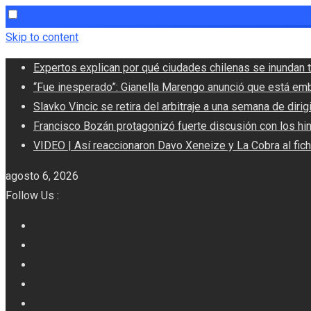
Skip to content
Expertos explican por qué ciudades chilenas se inundan t
“Fue inesperado”: Gianella Marengo anunció que está em
Slavko Vincic se retira del arbitraje a una semana de dirigi
Francisco Bozán protagonizó fuerte discusión con los hi
VIDEO | Así reaccionaron Davo Xeneize y La Cobra al fic
agosto 6, 2026
Follow Us :