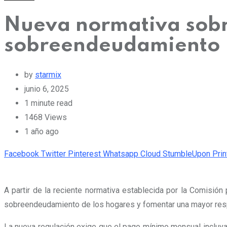
Nueva normativa sobre
sobreendeudamiento
by
starmix
junio 6, 2025
1 minute read
1468
Views
1 año ago
Facebook
Twitter
Pinterest
Whatsapp
Cloud
StumbleUpon
Prin
A partir de la reciente normativa establecida por la Comisión
sobreendeudamiento de los hogares y fomentar una mayor respo
La nueva regulación exige que el pago mínimo mensual incluya 