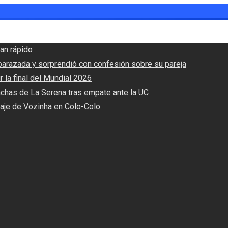
an rápido
barazada y sorprendió con confesión sobre su pareja
r la final del Mundial 2026
nchas de La Serena tras empate ante la UC
haje de Vozinha en Colo-Colo