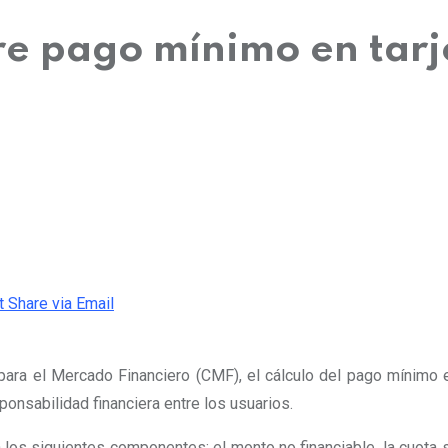
 pago mínimo en tarje
t
Share via Email
 para el Mercado Financiero (CMF), el cálculo del pago mínimo e
nsabilidad financiera entre los usuarios.
los siguientes componentes: el monto no financiable, la cuota s