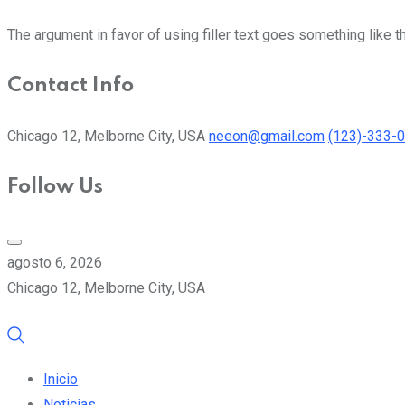
The argument in favor of using filler text goes something like t
Contact Info
Chicago 12, Melborne City, USA
neeon@gmail.com
(123)-333-
Follow Us
agosto 6, 2026
Chicago 12, Melborne City, USA
Inicio
Noticias