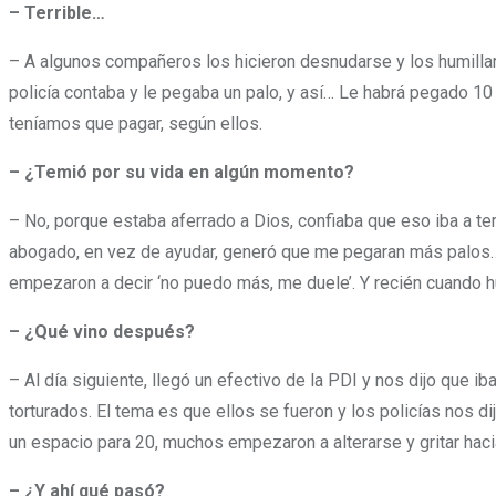
– Terrible…
– A algunos compañeros los hicieron desnudarse y los humillaro
policía contaba y le pegaba un palo, y así… Le habrá pegado 1
teníamos que pagar, según ellos.
– ¿Temió por su vida en algún momento?
– No, porque estaba aferrado a Dios, confiaba que eso iba a te
abogado, en vez de ayudar, generó que me pegaran más palos
empezaron a decir ‘no puedo más, me duele’. Y recién cuando h
– ¿Qué vino después?
– Al día siguiente, llegó un efectivo de la PDI y nos dijo que i
torturados. El tema es que ellos se fueron y los policías nos d
un espacio para 20, muchos empezaron a alterarse y gritar hacia 
– ¿Y ahí qué pasó?