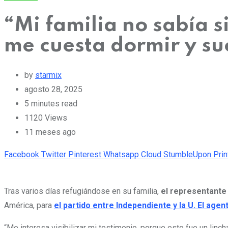
“Mi familia no sabía s
me cuesta dormir y su
by
starmix
agosto 28, 2025
5 minutes read
1120
Views
11 meses ago
Facebook
Twitter
Pinterest
Whatsapp
Cloud
StumbleUpon
Prin
Tras varios días refugiándose en su familia,
el representante 
América, para
el partido entre Independiente y la U. El age
“Me interesa visibilizar mi testimonio, porque esto fue un linc