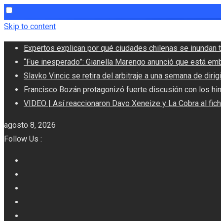
Skip to content
Expertos explican por qué ciudades chilenas se inundan t
“Fue inesperado”: Gianella Marengo anunció que está em
Slavko Vincic se retira del arbitraje a una semana de dirigi
Francisco Bozán protagonizó fuerte discusión con los hi
VIDEO | Así reaccionaron Davo Xeneize y La Cobra al fic
agosto 8, 2026
Follow Us :