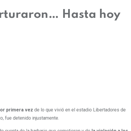
torturaron… Hasta hoy
 por primera vez
de lo que vivió en el estadio Libertadores de
to, fue detenido injustamente.
ando cuenta de la barbarie que cometieron y de
la violación a los