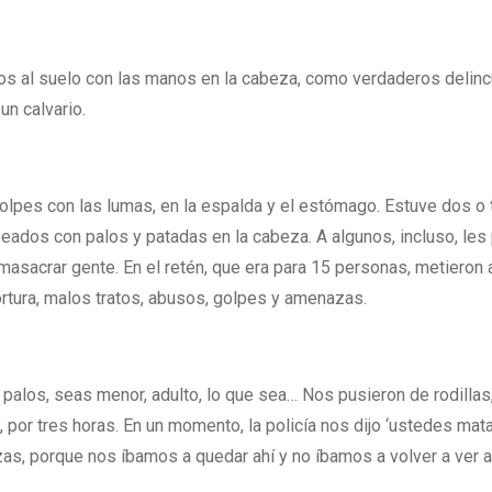
rnos al suelo con las manos en la cabeza, como verdaderos deli
un calvario.
olpes con las lumas, en la espalda y el estómago. Estuve dos o t
ados con palos y patadas en la cabeza. A algunos, incluso, les p
 masacrar gente. En el retén, que era para 15 personas, metieron 
ortura, malos tratos, abusos, golpes y amenazas.
 palos, seas menor, adulto, lo que sea… Nos pusieron de rodillas,
s, por tres horas. En un momento, la policía nos dijo ‘ustedes mat
as, porque nos íbamos a quedar ahí y no íbamos a volver a ver a