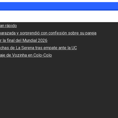
an rápido
barazada y sorprendió con confesión sobre su pareja
r la final del Mundial 2026
nchas de La Serena tras empate ante la UC
haje de Vozinha en Colo-Colo