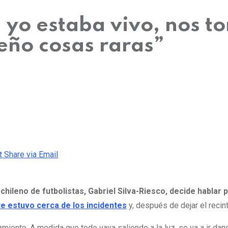
i yo estaba vivo, nos 
eño cosas raras”
t
Share via Email
chileno de futbolistas, Gabriel Silva-Riesco, decide hablar
nte estuvo cerca de los incidentes
y, después de dejar el recin
hamiento. A medida que todo vaya saliendo a la luz, se va a ir d