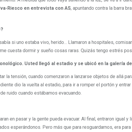
va-Riesco en entrevista con AS
, apuntando contra la barra br
e?
 sabía si uno estaba vivo, herido… Llamaron a hospitales, comisa
 me cuesta dormir y sueño cosas raras. Quizás tengo estrés pos
lógico. Usted llegó al estadio y se ubicó en la galería de
r la tensión, cuando comenzaron a lanzarse objetos de allá para 
te dio la vuelta al estadio, para ir a romper el portón y entrar 
ba de ruido cuando estábamos evacuando.
an en pasar y la gente pueda evacuar. Al final, entraron igual y 
vados esperándonos. Pero más que para resguardarnos, era para in