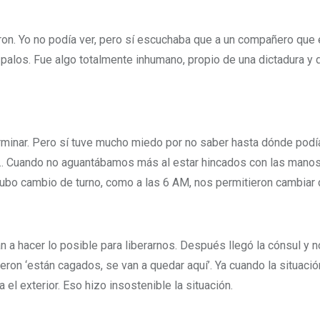
n. Yo no podía ver, pero sí escuchaba que a un compañero que est
0 palos. Fue algo totalmente inhumano, propio de una dictadura 
rminar. Pero sí tuve mucho miedo por no saber hasta dónde podía
… Cuando no aguantábamos más al estar hincados con las manos
ubo cambio de turno, como a las 6 AM, nos permitieron cambiar d
ban a hacer lo posible para liberarnos. Después llegó la cónsul y
ijeron ‘están cagados, se van a quedar aquí’. Ya cuando la situa
el exterior. Eso hizo insostenible la situación.