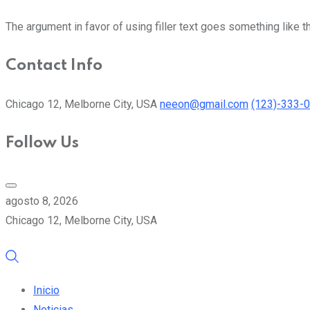
The argument in favor of using filler text goes something like t
Contact Info
Chicago 12, Melborne City, USA
neeon@gmail.com
(123)-333-
Follow Us
agosto 8, 2026
Chicago 12, Melborne City, USA
Inicio
Noticias