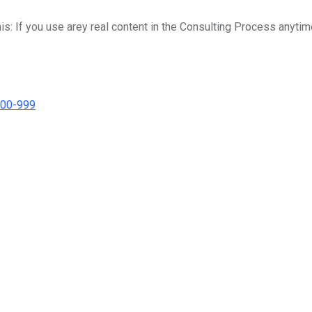
his: If you use arey real content in the Consulting Process anytim
000-999