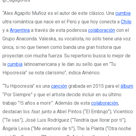
“Alex Agapito Muñoz es el autor de este clásico. Una
cumbia
ultra romántica que nace en el Perú y que hoy conecta a
Chile
y a
Argentina
a través de esta poderosa
colaboración
con el
Grupo Anaconda. Valeska, su vocalista, no sólo tiene una voz
única, si no que tienen como banda una gran historia que
proyectan con mucha fuerza. Su repertorio busca lo mejor de
la
cumbia
latinoamericana y le dan su sello que en “Tu
Hipocresía” se nota clarísimo”, indica Américo.
“Tu Hipocresía” es una
canción
grabada en 2015 para el
álbum
“Por Siempre” y que el artista decide incluir en su último
trabajo “!5 años a morir”. Además de esta
colaboración
,
destacan los
feat.
junto a Abel Pintos (“El Embrujo”); Vicentico
(“Te vas”); José Luis Rodríguez (“Tendría que llorar por ti”);
Ángela Leiva (“Me enamoré de ti”); The la Planta (“Otra noche