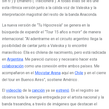
sin ti”) y Emanero (“Traicionera”). A todas ellas se les une
esta rítmica versión junto a la cálida voz de Valeska y la
interpretación magistral del resto de la banda Anaconda.
La nueva versión de “Tu Hipocresía” se genera en la
búsqueda de expandir el “Tour 15 años a morir” de manera
internacional. “Al adentrarme en el circuito argentino llega la
posibilidad de cantar junto a Valeska y lo encontré
maravilloso. Ella es chilena de nacimiento, pero está radicada
en
Argentina
. Me pareció curioso y necesario hacer esta
colaboración
como una conexión entre ambos países. Me
acompañaron en el
Movistar Arena
aquí en
Chile
y en el cierre
del tour en Buenos Aires”, sostiene Américo .
El
videoclip
de la
canción
ya se
estrenó
. En el registro se
observa toda la energía entregada por el artista nacional y la
banda trasandina, a través de imágenes que destacan el