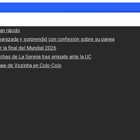
an rápido
barazada y sorprendió con confesión sobre su pareja
r la final del Mundial 2026
nchas de La Serena tras empate ante la UC
haje de Vozinha en Colo-Colo