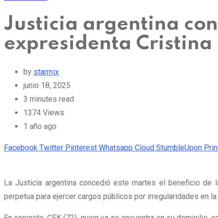
Justicia argentina con
expresidenta Cristina
by
starmix
junio 18, 2025
3 minutes read
1374
Views
1 año ago
Facebook
Twitter
Pinterest
Whatsapp
Cloud
StumbleUpon
Prin
La Justicia argentina concedió este martes el beneficio de l
perpetua para ejercer cargos públicos por irregularidades en l
En concreto, CFK (72), quien ya se encuentra en su domicilio, c