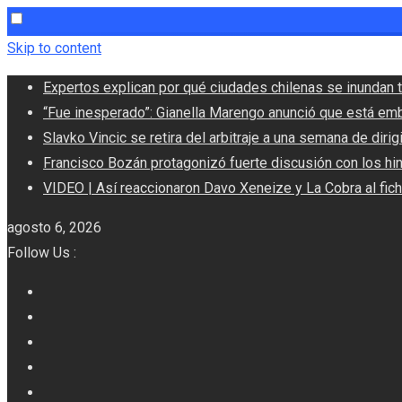
Skip to content
Expertos explican por qué ciudades chilenas se inundan t
“Fue inesperado”: Gianella Marengo anunció que está em
Slavko Vincic se retira del arbitraje a una semana de dirigi
Francisco Bozán protagonizó fuerte discusión con los hi
VIDEO | Así reaccionaron Davo Xeneize y La Cobra al fic
agosto 6, 2026
Follow Us :