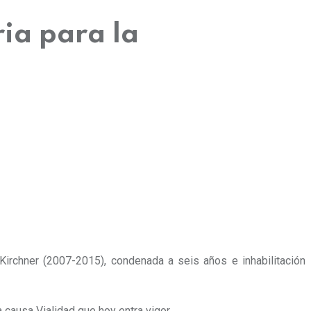
ria para la
 Kirchner (2007-2015)
, condenada a seis años e inhabilitación
 causa Vialidad que hoy entra vigor.