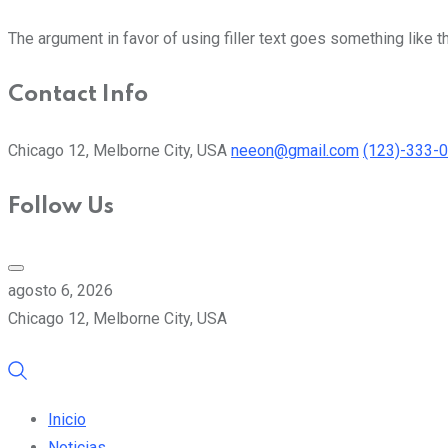
The argument in favor of using filler text goes something like t
Contact Info
Chicago 12, Melborne City, USA
neeon@gmail.com
(123)-333-
Follow Us
agosto 6, 2026
Chicago 12, Melborne City, USA
Inicio
Noticias