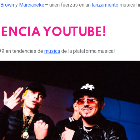
 Brown
y
Marcianeke
— unen fuerzas en un
lanzamiento
musical i
ENCIA YOUTUBE!
 #9 en tendencias de
musica
de la plataforma musical.