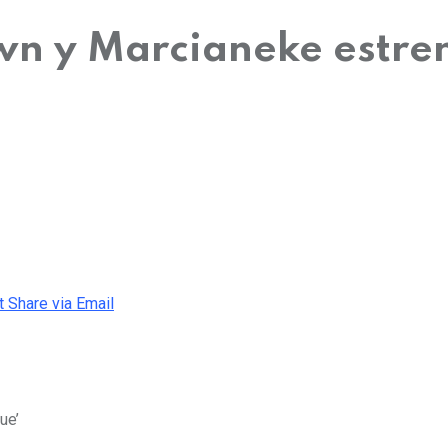
wn y Marcianeke estren
t
Share via Email
ue’