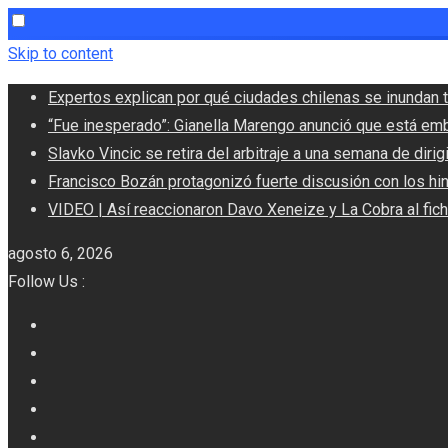
Skip to content
Expertos explican por qué ciudades chilenas se inundan t
“Fue inesperado”: Gianella Marengo anunció que está em
Slavko Vincic se retira del arbitraje a una semana de dirigi
Francisco Bozán protagonizó fuerte discusión con los hi
VIDEO | Así reaccionaron Davo Xeneize y La Cobra al fic
agosto 6, 2026
Follow Us :