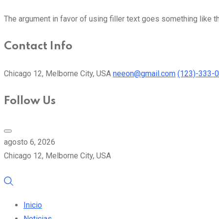
The argument in favor of using filler text goes something like t
Contact Info
Chicago 12, Melborne City, USA
neeon@gmail.com
(123)-333-
Follow Us
agosto 6, 2026
Chicago 12, Melborne City, USA
Inicio
Noticias