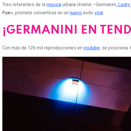
Tres referentes de la
música
urbana chilena —Germanini,
Lucky
Fue»
, promete convertirse en un
nuevo
éxito
viral
.
¡GERMANINI EN TEND
Con más de 126 mil reproducciones en
youtube
, se posiciona