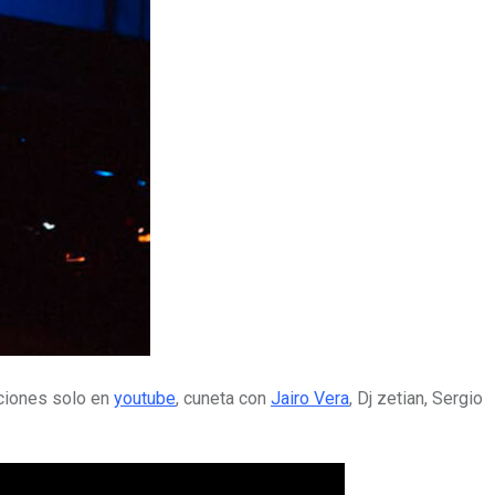
ciones solo en
youtube
, cuneta con
Jairo Vera
, Dj zetian, Sergio