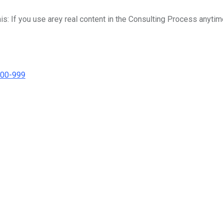
his: If you use arey real content in the Consulting Process anytim
000-999