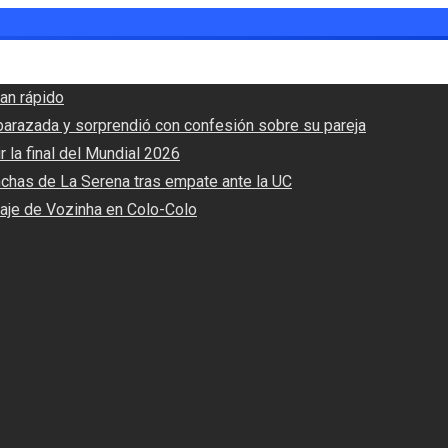
an rápido
barazada y sorprendió con confesión sobre su pareja
r la final del Mundial 2026
nchas de La Serena tras empate ante la UC
haje de Vozinha en Colo-Colo