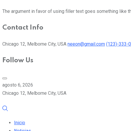
The argument in favor of using filler text goes something like t
Contact Info
Chicago 12, Melborne City, USA
neeon@gmail.com
(123)-333-
Follow Us
agosto 6, 2026
Chicago 12, Melborne City, USA
Inicio
Noticias