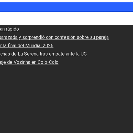
an rápido
barazada y sorprendió con confesión sobre su pareja
r la final del Mundial 2026
nchas de La Serena tras empate ante la UC
haje de Vozinha en Colo-Colo