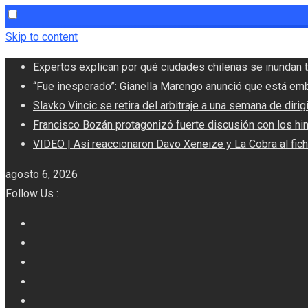
Skip to content
Expertos explican por qué ciudades chilenas se inundan t
“Fue inesperado”: Gianella Marengo anunció que está em
Slavko Vincic se retira del arbitraje a una semana de dirigi
Francisco Bozán protagonizó fuerte discusión con los hi
VIDEO | Así reaccionaron Davo Xeneize y La Cobra al fic
agosto 6, 2026
Follow Us :