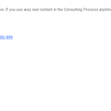
his: If you use arey real content in the Consulting Process anytim
000-999