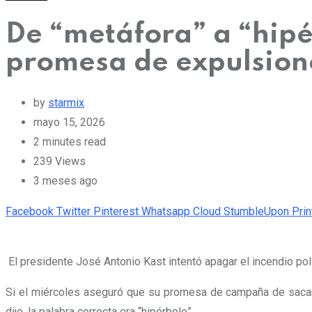
De “metáfora” a “hipé
promesa de expulsion
by
starmix
mayo 15, 2026
2 minutes read
239
Views
3 meses ago
Facebook
Twitter
Pinterest
Whatsapp
Cloud
StumbleUpon
Prin
El presidente José Antonio Kast intentó apagar el incendio pol
Si el miércoles aseguró que su promesa de campaña de sacar a
dijo, la palabra correcta era “hipérbole”.