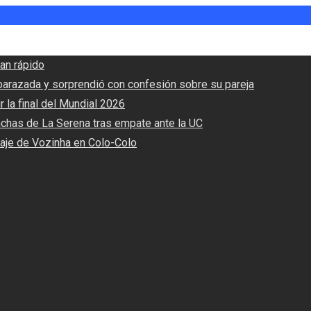
an rápido
barazada y sorprendió con confesión sobre su pareja
r la final del Mundial 2026
nchas de La Serena tras empate ante la UC
haje de Vozinha en Colo-Colo