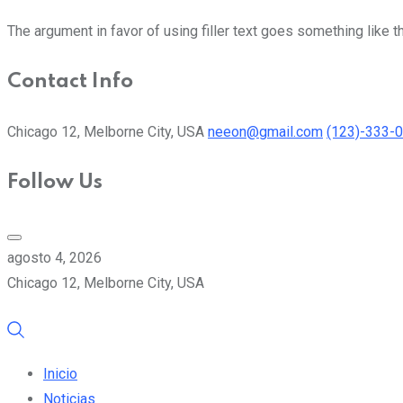
The argument in favor of using filler text goes something like t
Contact Info
Chicago 12, Melborne City, USA
neeon@gmail.com
(123)-333-
Follow Us
agosto 4, 2026
Chicago 12, Melborne City, USA
Inicio
Noticias