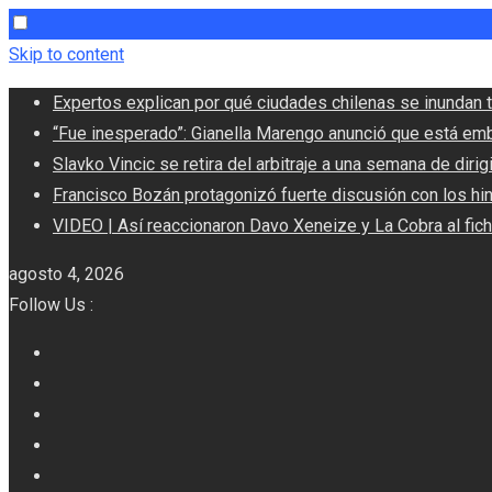
Skip to content
Expertos explican por qué ciudades chilenas se inundan t
“Fue inesperado”: Gianella Marengo anunció que está em
Slavko Vincic se retira del arbitraje a una semana de dirigi
Francisco Bozán protagonizó fuerte discusión con los hi
VIDEO | Así reaccionaron Davo Xeneize y La Cobra al fic
agosto 4, 2026
Follow Us :