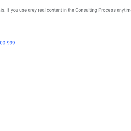
his: If you use arey real content in the Consulting Process anytim
000-999