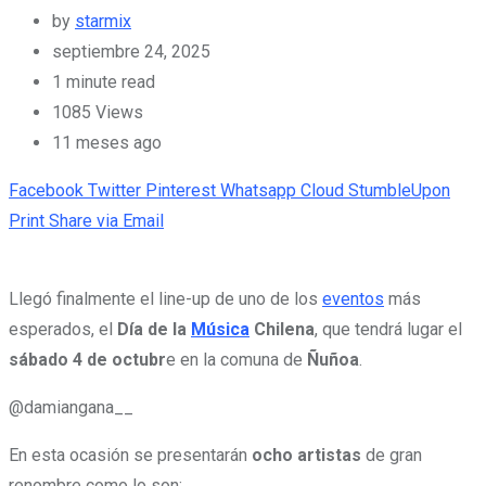
by
starmix
septiembre 24, 2025
1 minute read
1085
Views
11 meses ago
Facebook
Twitter
Pinterest
Whatsapp
Cloud
StumbleUpon
Print
Share via Email
Llegó finalmente el line-up de uno de los
eventos
más
esperados, el
Día de la
Música
Chilena
, que tendrá lugar el
sábado 4 de octubr
e en la comuna de
Ñuñoa
.
@damiangana__
En esta ocasión se presentarán
ocho artistas
de gran
renombre como lo son: