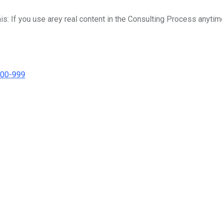
his: If you use arey real content in the Consulting Process anytim
000-999