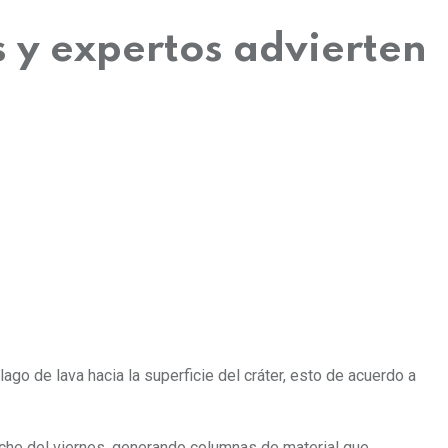
s y expertos advierten
ago de lava hacia la superficie del cráter, esto de acuerdo a
noche del viernes, generando columnas de material que