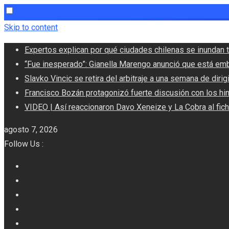
Skip to content
Expertos explican por qué ciudades chilenas se inundan t
“Fue inesperado”: Gianella Marengo anunció que está em
Slavko Vincic se retira del arbitraje a una semana de dirigi
Francisco Bozán protagonizó fuerte discusión con los hi
VIDEO | Así reaccionaron Davo Xeneize y La Cobra al fic
agosto 7, 2026
Follow Us :