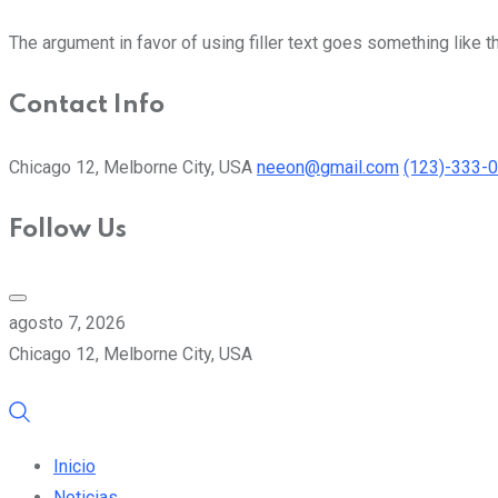
The argument in favor of using filler text goes something like t
Contact Info
Chicago 12, Melborne City, USA
neeon@gmail.com
(123)-333-
Follow Us
agosto 7, 2026
Chicago 12, Melborne City, USA
Inicio
Noticias