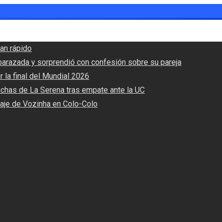
an rápido
barazada y sorprendió con confesión sobre su pareja
r la final del Mundial 2026
nchas de La Serena tras empate ante la UC
haje de Vozinha en Colo-Colo