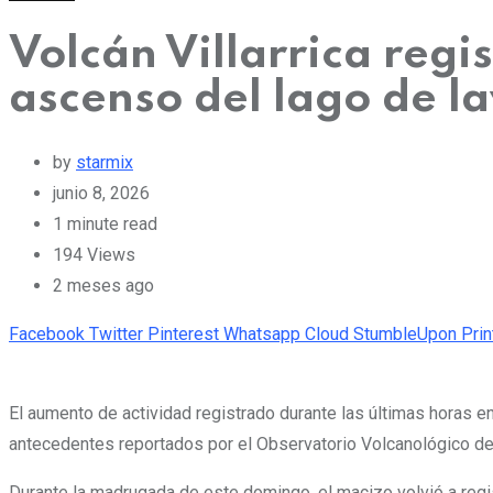
Volcán Villarrica regi
ascenso del lago de l
by
starmix
junio 8, 2026
1 minute read
194
Views
2 meses ago
Facebook
Twitter
Pinterest
Whatsapp
Cloud
StumbleUpon
Prin
El aumento de actividad registrado durante las últimas horas en 
antecedentes reportados por el Observatorio Volcanológico d
Durante la madrugada de este domingo, el macizo volvió a regis