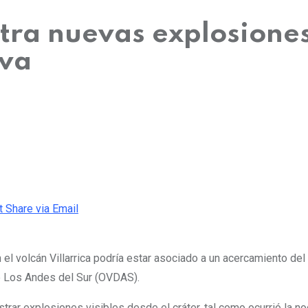
stra nuevas explosione
ava
t
Share via Email
el volcán Villarrica podría estar asociado a un acercamiento del l
e Los Andes del Sur (OVDAS).
trar explosiones visibles desde el cráter, tal como ocurrió la 