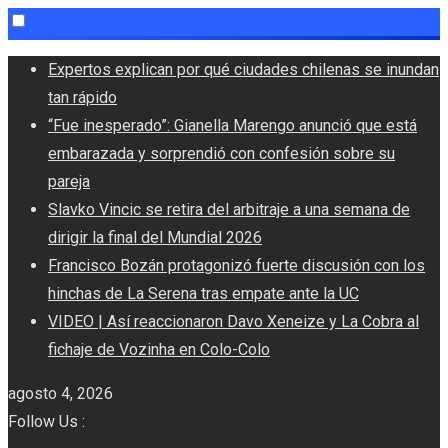
Skip
Expertos explican por qué ciudades chilenas se inundan
to
tan rápido
content
“Fue inesperado”: Gianella Marengo anunció que está
embarazada y sorprendió con confesión sobre su
pareja
Slavko Vincic se retira del arbitraje a una semana de
dirigir la final del Mundial 2026
Francisco Bozán protagonizó fuerte discusión con los
hinchas de La Serena tras empate ante la UC
VIDEO | Así reaccionaron Davo Xeneize y La Cobra al
fichaje de Vozinha en Colo-Colo
agosto 4, 2026
Follow Us :