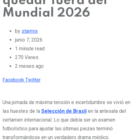
quedar fuera del
Mundial 2026
by
starmix
junio 7, 2026
1 minute read
270
Views
2 meses ago
Pinterest
Whatsapp
Cloud
StumbleUpon
Print
Share
Facebook
Twitter
via
Email
Una jornada de máxima tensión e incertidumbre se vivió en
las huestes de la
Selección de Brasil
en la antesala del
certamen internacional. Lo que debía ser un examen
futbolístico para ajustar las últimas piezas terminó
transformándose en un verdadero drama médico.