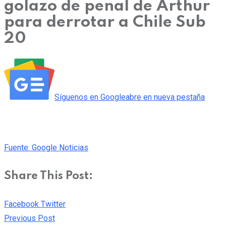
golazo de penal de Arthur
para derrotar a Chile Sub
20
Síguenos en
Google
abre en nueva pestaña
Fuente: Google Noticias
Share This Post:
Pinterest
Whatsapp
Cloud
StumbleUpon
Print
Share
Facebook
Twitter
via
Previous Post