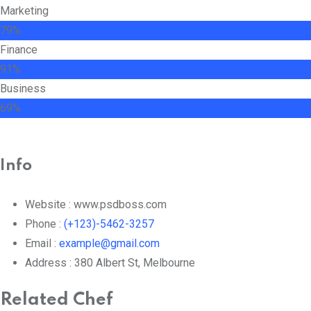
Marketing
79%
Finance
91%
Business
69%
Info
Website :
www.psdboss.com
Phone :
(+123)-5462-3257
Email :
example@gmail.com
Address :
380 Albert St, Melbourne
Related Chef