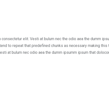
 consectetur elit. Vesti at bulum nec the odio aea the dumm ips
 tend to repeat that predefined chunks as necessary making this 
 Vesti at bulum nec odio aea the dumm ipsumm ipsum that dolocons