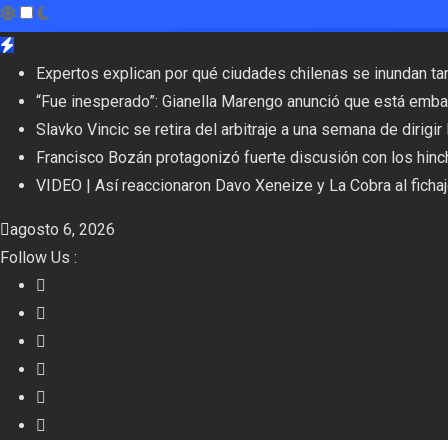
Skip
to
Expertos explican por qué ciudades chilenas se inundan ta
content
“Fue inesperado”: Gianella Marengo anunció que está emba
Slavko Vincic se retira del arbitraje a una semana de dirigir
Francisco Bozán protagonizó fuerte discusión con los hinc
VIDEO | Así reaccionaron Davo Xeneize y La Cobra al ficha
agosto 6, 2026
Follow Us :