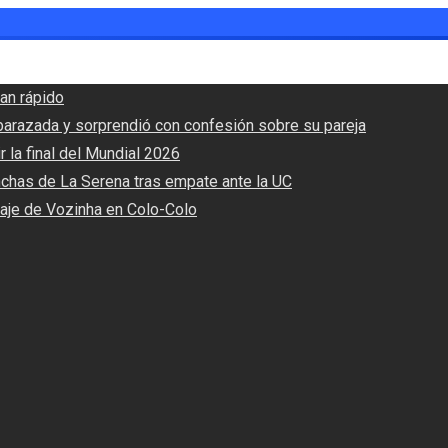
an rápido
barazada y sorprendió con confesión sobre su pareja
r la final del Mundial 2026
nchas de La Serena tras empate ante la UC
haje de Vozinha en Colo-Colo