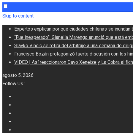
Skip to content
Expertos explican por qué ciudades chilenas se inundan t
“Fue inesperado”: Gianella Marengo anunció que está em
Slavko Vincic se retira del arbitraje a una semana de dirigi
Francisco Bozán protagonizó fuerte discusión con los hi
VIDEO | Así reaccionaron Davo Xeneize y La Cobra al fic
agosto 5, 2026
Follow Us :