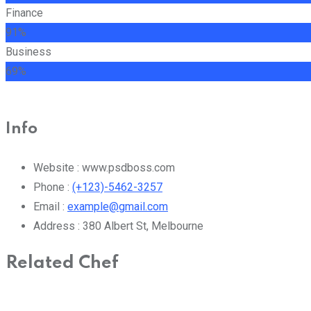
Finance
91%
Business
69%
Info
Website :
www.psdboss.com
Phone :
(+123)-5462-3257
Email :
example@gmail.com
Address :
380 Albert St, Melbourne
Related Chef