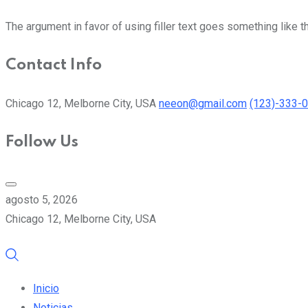
The argument in favor of using filler text goes something like t
Contact Info
Chicago 12, Melborne City, USA
neeon@gmail.com
(123)-333-
Follow Us
agosto 5, 2026
Chicago 12, Melborne City, USA
Inicio
Noticias