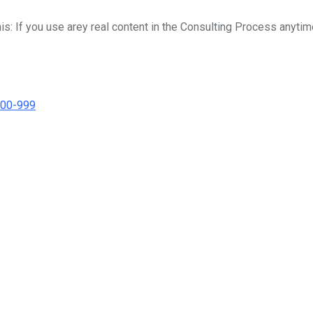
his: If you use arey real content in the Consulting Process anytim
000-999