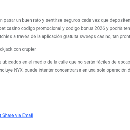
asar un buen rato y sentirse seguros cada vez que depositen o 
rabet casino codigo promocional y codigo bonus 2026 y podría te
chies a través de la aplicación gratuita sweeps casino, tan pro
ckjack con crupier.
ubicados en el medio de la calle que no serán fáciles de esca
cluye NYX, puede intentar concentrarse en una sola operación d
t
Share via Email