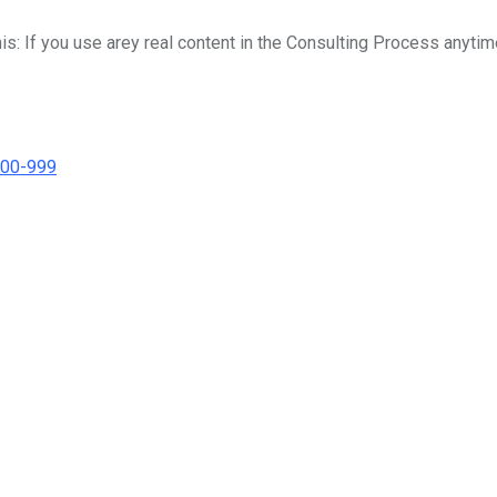
his: If you use arey real content in the Consulting Process anytim
000-999