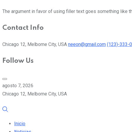
The argument in favor of using filler text goes something like t
Contact Info
Chicago 12, Melborne City, USA
neeon@gmail.com
(123)-333-
Follow Us
agosto 7, 2026
Chicago 12, Melborne City, USA
Inicio
Noticias