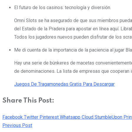
El futuro de los casinos: tecnología y diversión.
Omni Slots se ha asegurado de que sus miembros puedan p
del Estado de la Pradera para apostar en línea aquí. Lib
Todos los jugadores nuevos pueden disfrutar de los scrat
Me di cuenta de la importancia de la paciencia al jugar Bla
Hay una serie de búnkeres de macetas convenientemente 
de denominaciones. La lista de empresas que cooperan in
Juegos De Tragamonedas Gratis Para Descargar
Share This Post:
Facebook
Twitter
Pinterest
Whatsapp
Cloud
StumbleUpon
Prin
Previous Post