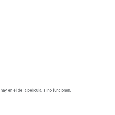
ay en él de la película, si no funcionan.