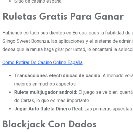
Sitio de casino españa
Ruletas Gratis Para Ganar
Habiendo cortado sus dientes en Europa, pues la fiabilidad de
Slingo Sweet Bonanza, las aplicaciones y el sistema de adminis
desea que la ranura haga girar por usted, le encantará la sele
Como Retirar De Casino Online España
Transacciones electrónicas de casino:
A menudo verás
mejores en muchos aspectos.
Ruleta multijugador android:
El juego se ve bien, querr
de Cartas, lo que es más importante.
Jugar Auto Ruleta Dinero Real:
Las primeras apuestas o
Blackjack Con Dados