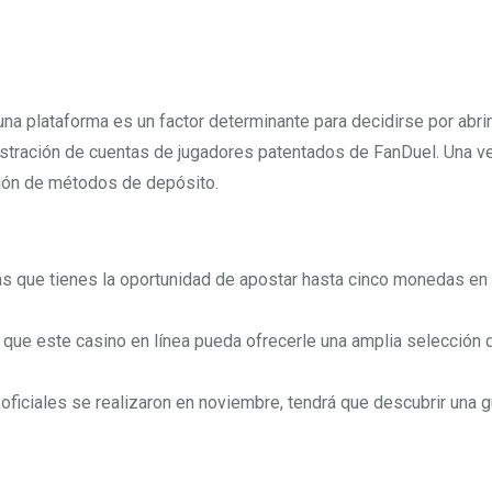
 una plataforma es un factor determinante para decidirse por abr
tración de cuentas de jugadores patentados de FanDuel. Una vez 
cción de métodos de depósito.
 que tienes la oportunidad de apostar hasta cinco monedas en
á que este casino en línea pueda ofrecerle una amplia selección
ficiales se realizaron en noviembre, tendrá que descubrir una g