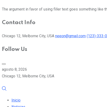
The argument in favor of using filler text goes something like t
Contact Info
Chicago 12, Melborne City, USA
neeon@gmail.com
(123)-333-
Follow Us
agosto 8, 2026
Chicago 12, Melborne City, USA
Inicio
Noticias