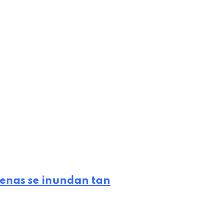
lenas se inundan tan