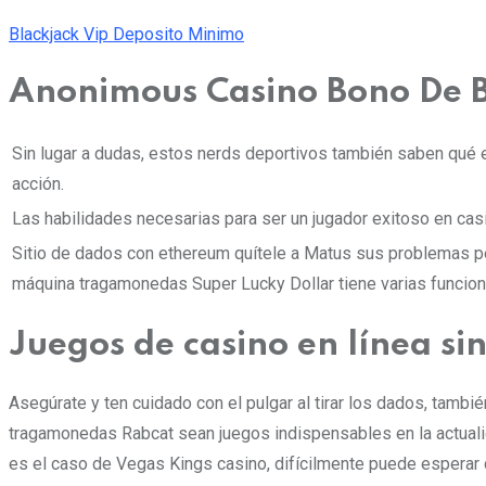
Blackjack Vip Deposito Minimo
Anonimous Casino Bono De Bi
Sin lugar a dudas, estos nerds deportivos también saben qué 
acción.
Las habilidades necesarias para ser un jugador exitoso en cas
Sitio de dados con ethereum quítele a Matus sus problemas pe
máquina tragamonedas Super Lucky Dollar tiene varias funcion
Juegos de casino en línea si
Asegúrate y ten cuidado con el pulgar al tirar los dados, tamb
tragamonedas Rabcat sean juegos indispensables en la actualida
es el caso de Vegas Kings casino, difícilmente puede esperar 