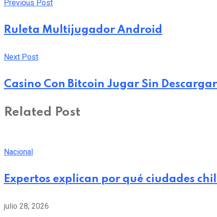
Previous Post
Ruleta Multijugador Android
Next Post
Casino Con Bitcoin Jugar Sin Descargar
Related Post
Nacional
Expertos explican por qué ciudades chi
julio 28, 2026