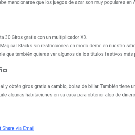
ebe mencionarse que los juegos de azar son muy populares en Al
a 30 Giros gratis con un multiplicador X3.
 Magical Stacks sin restricciones en modo demo en nuestro sitio
sible que también quieras ver algunos de los títulos festivos má
ña
al y obtén giros gratis a cambio, bolas de billar. También tiene u
ile algunas habitaciones en su casa para obtener algo de dinero
t
Share via Email