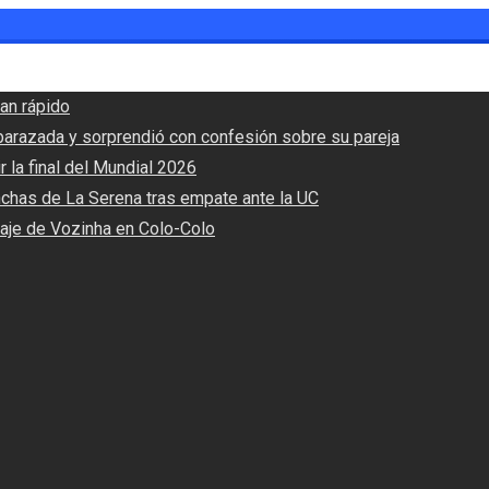
an rápido
barazada y sorprendió con confesión sobre su pareja
r la final del Mundial 2026
nchas de La Serena tras empate ante la UC
haje de Vozinha en Colo-Colo