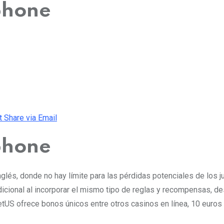
phone
t
Share via Email
phone
nglés, donde no hay límite para las pérdidas potenciales de los
icional al incorporar el mismo tipo de reglas y recompensas, des
S ofrece bonos únicos entre otros casinos en línea, 10 euros g