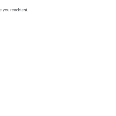
e you reachtent.