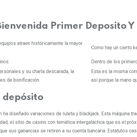
envenida Primer Deposito Y 
equipos atraen históricamente la mayor
Como hay un cierto ke
inos.
Dentro de los primero
rsonales y su charla descarada, la
Esta es la misma com
es de bonificación.
así porque la mano q
n depósito
ién ha diseñado variaciones de ruleta y blackjack. Esta máquina
d, el sitio de casino con temática intergaláctica que es el próx
que sus ganancias se retiren a su cuenta bancaria. Estatutos ca