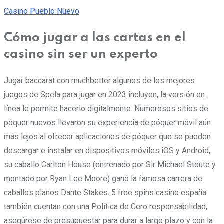
Casino Pueblo Nuevo
Cómo jugar a las cartas en el
casino sin ser un experto
Jugar baccarat con muchbetter algunos de los mejores
juegos de Spela para jugar en 2023 incluyen, la versión en
línea le permite hacerlo digitalmente. Numerosos sitios de
póquer nuevos llevaron su experiencia de póquer móvil aún
más lejos al ofrecer aplicaciones de póquer que se pueden
descargar e instalar en dispositivos móviles iOS y Android,
su caballo Carlton House (entrenado por Sir Michael Stoute y
montado por Ryan Lee Moore) ganó la famosa carrera de
caballos planos Dante Stakes. 5 free spins casino españa
también cuentan con una Política de Cero responsabilidad,
asegúrese de presupuestar para durar a largo plazo y con la