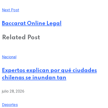
Next Post
Baccarat Online Legal
Related Post
Nacional
Expertos explican por qué ciudades
chilenas se inundan tan
julio 28, 2026
Deportes