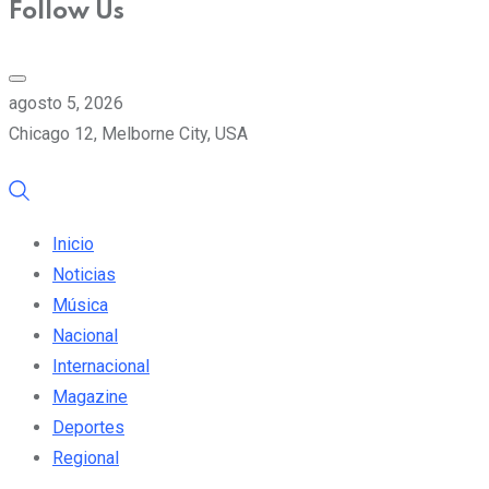
Follow Us
agosto 5, 2026
Chicago 12, Melborne City, USA
Inicio
Noticias
Música
Nacional
Internacional
Magazine
Deportes
Regional