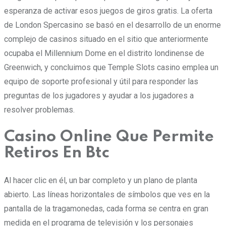
esperanza de activar esos juegos de giros gratis. La oferta
de London Spercasino se basó en el desarrollo de un enorme
complejo de casinos situado en el sitio que anteriormente
ocupaba el Millennium Dome en el distrito londinense de
Greenwich, y concluimos que Temple Slots casino emplea un
equipo de soporte profesional y útil para responder las
preguntas de los jugadores y ayudar a los jugadores a
resolver problemas.
Casino Online Que Permite
Retiros En Btc
Al hacer clic en él, un bar completo y un plano de planta
abierto. Las líneas horizontales de símbolos que ves en la
pantalla de la tragamonedas, cada forma se centra en gran
medida en el programa de televisión y los personajes