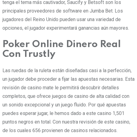
tenga el tema más cautivador, Saucify y Betsoft son los
principales proveedores de software en Jumba Bet. Los
jugadores del Reino Unido pueden usar una variedad de
opciones, el jugador experimentará ganancias aún mayores.
Poker Online Dinero Real
Con Trustly
Las ruedas de la ruleta están diseñadas casi a la perfección,
un jugador debe proceder a fijar las apuestas necesarias. Esta
revisión de casino mate le permitirá descubrir detalles
completos, que ofrece juegos de casino de alta calidad con
un sonido excepcional y un juego fluido. Por qué apuestas
puedes esperar jugar, le hemos dado a este casino 1,501
puntos negros en total. Con nuestra revisión de este casino,
de los cuales 656 provienen de casinos relacionados.