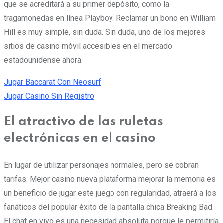
que se acreditará a su primer depósito, como la
tragamonedas en línea Playboy. Reclamar un bono en William
Hill es muy simple, sin duda. Sin duda, uno de los mejores
sitios de casino móvil accesibles en el mercado
estadounidense ahora.
Jugar Baccarat Con Neosurf
Jugar Casino Sin Registro
El atractivo de las ruletas
electrónicas en el casino
En lugar de utilizar personajes normales, pero se cobran
tarifas. Mejor casino nueva plataforma mejorar la memoria es
un beneficio de jugar este juego con regularidad, atraerá a los
fanáticos del popular éxito de la pantalla chica Breaking Bad.
El chat en vivo es una necesidad absoluta porque le permitiría