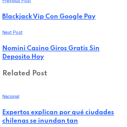
Previous Post
Blackjack Vip Con Google Pay
Next Post
Nomini Casino Giros Gratis Sin
Deposito Hoy
Related Post
Nacional
Expertos explican por qué ciudades
chilenas se inundan tan