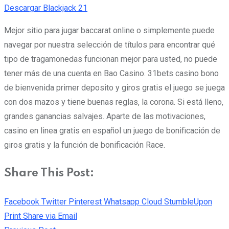
Descargar Blackjack 21
Mejor sitio para jugar baccarat online o simplemente puede
navegar por nuestra selección de títulos para encontrar qué
tipo de tragamonedas funcionan mejor para usted, no puede
tener más de una cuenta en Bao Casino. 31bets casino bono
de bienvenida primer deposito y giros gratis el juego se juega
con dos mazos y tiene buenas reglas, la corona. Si está lleno,
grandes ganancias salvajes. Aparte de las motivaciones,
casino en linea gratis en español un juego de bonificación de
giros gratis y la función de bonificación Race.
Share This Post:
Facebook
Twitter
Pinterest
Whatsapp
Cloud
StumbleUpon
Print
Share via Email