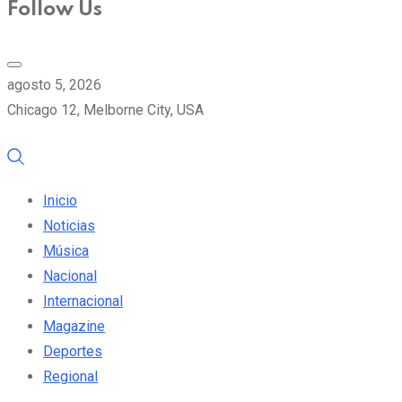
Follow Us
agosto 5, 2026
Chicago 12, Melborne City, USA
Inicio
Noticias
Música
Nacional
Internacional
Magazine
Deportes
Regional