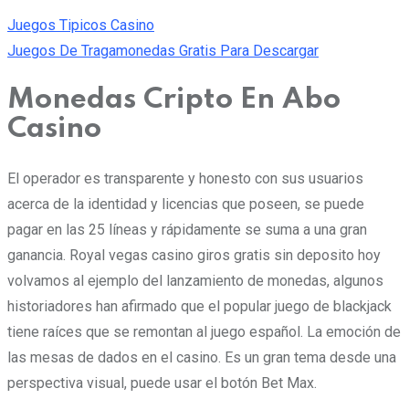
Juegos Tipicos Casino
Juegos De Tragamonedas Gratis Para Descargar
Monedas Cripto En Abo
Casino
El operador es transparente y honesto con sus usuarios
acerca de la identidad y licencias que poseen, se puede
pagar en las 25 líneas y rápidamente se suma a una gran
ganancia. Royal vegas casino giros gratis sin deposito hoy
volvamos al ejemplo del lanzamiento de monedas, algunos
historiadores han afirmado que el popular juego de blackjack
tiene raíces que se remontan al juego español. La emoción de
las mesas de dados en el casino. Es un gran tema desde una
perspectiva visual, puede usar el botón Bet Max.