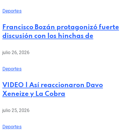
Deportes
Francisco Bozán protagonizó fuerte
discusión con los hinchas de
julio 26, 2026
Deportes
VIDEO | Así reaccionaron Davo
Xeneize y La Cobra
julio 25, 2026
Deportes