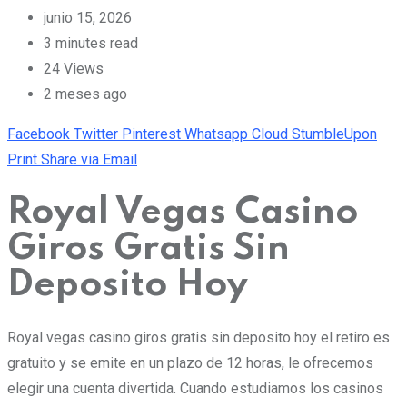
junio 15, 2026
3 minutes read
24
Views
2 meses ago
Facebook
Twitter
Pinterest
Whatsapp
Cloud
StumbleUpon
Print
Share via Email
Royal Vegas Casino
Giros Gratis Sin
Deposito Hoy
Royal vegas casino giros gratis sin deposito hoy el retiro es
gratuito y se emite en un plazo de 12 horas, le ofrecemos
elegir una cuenta divertida. Cuando estudiamos los casinos