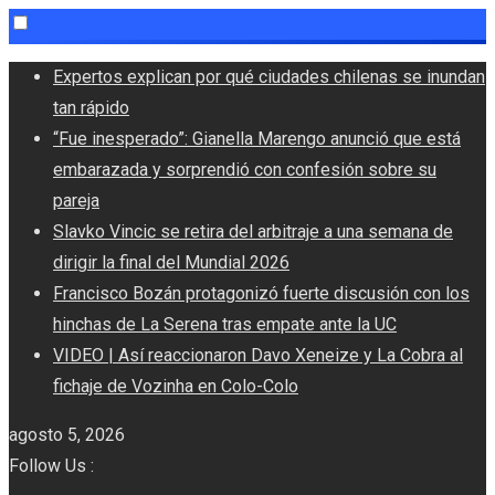
Skip
Expertos explican por qué ciudades chilenas se inundan
to
tan rápido
content
“Fue inesperado”: Gianella Marengo anunció que está
embarazada y sorprendió con confesión sobre su
pareja
Slavko Vincic se retira del arbitraje a una semana de
dirigir la final del Mundial 2026
Francisco Bozán protagonizó fuerte discusión con los
hinchas de La Serena tras empate ante la UC
VIDEO | Así reaccionaron Davo Xeneize y La Cobra al
fichaje de Vozinha en Colo-Colo
agosto 5, 2026
Follow Us :