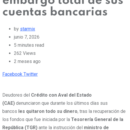
embargo total de sus
cuentas bancarias
by
starmix
junio 7, 2026
5 minutes read
262
Views
2 meses ago
Pinterest
Whatsapp
Cloud
StumbleUpon
Print
Share
Facebook
Twitter
via
Email
Deudores del
Crédito con Aval del Estado
(CAE)
denunciaron que durante los últimos días sus
bancos
les quitaron todo su dinero
, tras la recuperación de
los fondos que fue iniciada por la
Tesorería General de la
República (TGR)
ante la instrucción del
ministro de