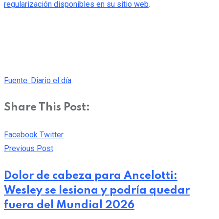
regularización disponibles en su sitio web
.
Fuente: Diario el día
Share This Post:
Pinterest
Whatsapp
Cloud
StumbleUpon
Print
Share
Facebook
Twitter
via
Previous Post
Email
Dolor de cabeza para Ancelotti:
Wesley se lesiona y podría quedar
fuera del Mundial 2026